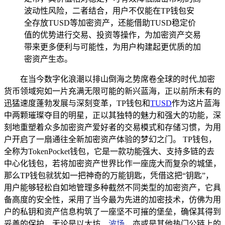
波动性风险，二者结合，用户不仅能在TP钱包安
全存放TUSD等加密资产，还能借助TUSD稳定价
值的优势进行交易、投资等操作，为加密资产交易
带来更多便利与可能性，为用户构建起更优质的加
密资产生态。
在当今数字化浪潮以排山倒海之势席卷全球的时代,加密
货币领域宛如一片充满无限可能的新兴蓝海，正以前所未有的
迅猛速度蓬勃发展与深刻变革，TP钱包和
TUSD
作为这片蓝海
中两颗璀璨夺目的明星，正以其独特的魅力和强大的功能，深
刻地重塑着众多加密资产爱好者的交易模式和存储习惯，为用
户开启了一扇通往全新加密资产体验的梦幻之门。 TP钱包，
全称为TokenPocket钱包，它是一款功能强大、支持多链的去
中心化钱包，若将加密资产世界比作一座庞大而复杂的城堡，
那么TP钱包就犹如一把神奇的万能钥匙，凭借这把“钥匙”，
用户能够轻松自如地管理多种截然不同类型的加密资产，它具
备高度的安全性，采用了当今最为先进的加密技术，仿佛为用
户的私钥和资产信息构筑了一座坚不可摧的堡垒，确保其得到
妥善的保护，无论是以太坊、
波场
，亦或是其他热门公链上的