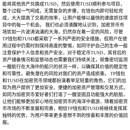
能将其他资产兑换成TUSD，然后使用TUSD顺利参与项目，
整个过程一气呵成，无需复杂的步骤，在钱包内即可轻松完
成，大大提高了交易的效率，让用户能够以最快的速度抓住项
目中的每一个机会。 我们也必须清醒地认识到，加密货币市
场犹如一片波涛汹涌的大海，仍然存在着一定的风险，尽管
TP钱包和TUSD都采取了一系列严密的安全措施，但用户在使
用过程中仍需时刻保持高度的警惕，如同守护自己的生命一般
注意保护个人信息和资产安全，对于稳定币TUSD，其背后的
资产储备情况和监管动态也需要我们持续关注，就像密切监测
一艘航行在大海中的船只的状况一样，以确保其价值的稳定性
和可靠性，避免潜在的风险对我们的资产造成损害。 TP钱包
和TUSD在加密货币领域都扮演着举足轻重的角色，它们的出
现为用户提供了更加安全、便捷的加密资产管理和交易方式，
如同为加密货币爱好者们打造了一艘坚固且功能强大的航船，
让他们能够更加安心地在加密货币的海洋中遨游，随着加密货
币市场的不断发展和完善，相信TP钱包和TUSD将继续发挥其
独特的优势，为用户带来更多意想不到的惊喜和丰厚的价值回
报。