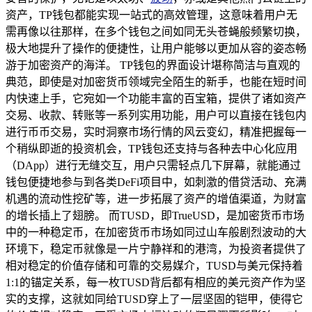
资产，TP钱包都能实现一站式的高效管理，这意味着用户无
需再像以往那样，在多个钱包之间如同无头苍蝇般频繁切换，
极大地提升了操作的便捷性，让用户能够以更加从容的姿态畅
游于加密资产的海洋。 TP钱包的界面设计堪称简洁与直观的
典范，即使是对加密货币领域完全陌生的新手，也能在短时间
内快速上手，它宛如一个功能丰富的百宝箱，提供了诸如资产
交易、收款、转账等一系列实用功能，用户可以直接在钱包内
进行币币交易，实时洞察市场行情的风云变幻，精准把握每一
个稍纵即逝的投资机会，TP钱包还支持与各种去中心化应用
（DApp）进行无缝交互，用户只需轻点几下屏幕，就能通过
钱包便捷地参与到各类DeFi项目中，如刺激的借贷活动、充满
机遇的流动性挖矿等，进一步拓展了资产的增值渠道，为财富
的增长插上了翅膀。 而TUSD，即TrueUSD，是加密货币市场
中的一种稳定币，在加密货币市场如同过山车般剧烈波动的大
环境下，稳定币就像是一片宁静祥和的港湾，为投资者提供了
相对稳定的价值存储和可靠的交易媒介，TUSD与美元保持着
1:1的锚定关系，每一枚TUSD背后都有相应的美元资产作为坚
实的支撑，这就如同给TUSD穿上了一层坚固的铠甲，使得它