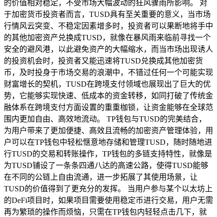
的价值相对稳定，不受市场大幅波动的狂风骤雨所影响。 对
于加密货币投资者而言，TUSD具有至关重要的意义，当市场
行情风云突变、不稳定因素增多时，投资者可以果断地将手中
的其他加密资产兑换成TUSD，就像在暴风雨来临前寻找一个
安全的避风港，以此避免资产的大幅缩水，而当市场出现诱人
的投资机会时，投资者又能迅速将TUSD兑换成其他加密货
币，及时投身于市场交易的浪潮中，不错过任何一个可能实现
财富增长的契机，TUSD在跨境支付领域也展现出了巨大的优
势，它能够实现快速、低成本的资金转移，如同打破了传统金
融体系在跨境支付方面设置的重重枷锁，让资金能够在全球范
围内更加自由、高效地流动。 TP钱包与TUSD的完美结合，
为用户带来了更加便捷、高效且流畅的加密资产管理体验，用
户可以在TP钱包中轻松惬意地存储和管理TUSD，随时随地进
行TUSD的交易和转账操作，TP钱包的多链支持特性，就像是
为TUSD铺设了一条条四通八达的高速公路，使得TUSD能够
在不同的公链上自由流通，进一步拓展了其使用场景，让
TUSD的价值得到了更充分的发挥。 当用户参与某个以太坊上
的DeFi项目时，如果项目需要使用稳定币进行交易，用户无需
再为繁琐的操作而烦恼，只需在TP钱包内轻轻点击几下，就