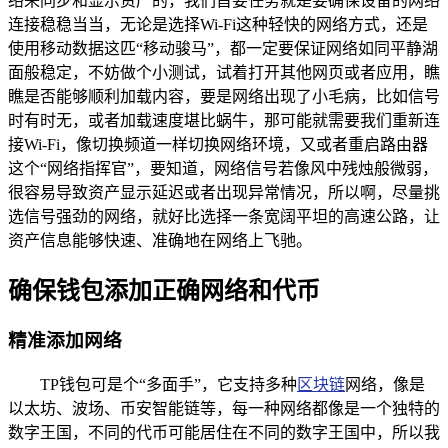
络来同步和显示资产的，我们首要任务就是要确保设备的网络
连接稳稳当当，无论是选择Wi-Fi这种轻快的网络方式，还是
使用移动数据这匹“移动骏马”，都一定要保证网络如同平静湖
面般稳定，不妨做个小测试，试着打开其他网页或者应用，瞧
瞧是否能够顺利加载内容，要是网络出现了小毛病，比如信号
时有时无，或者加载速度堪比蜗牛，那可能就需要我们重新连
接Wi-Fi，像切换频道一样切换网络环境，又或者重启路由器
这个“网络指挥官”，要知道，网络信号若像风中残烛般微弱，
很容易导致资产显示延迟或者出现异常情况，所以啊，尽量挑
选信号强劲的网络，就好比选择一条宽阔平坦的高速公路，让
资产信息能够快速、准确地在网络上飞驰。
确保钱包添加正确网络和代币
精准添加网络
TP钱包可是个“多面手”，它支持多种
区块链
网络，像是
以太坊、波场、币安智能链等，每一种网络都像是一个独特的
数字王国，不同的代币可能居住在不同的数字王国中，所以我