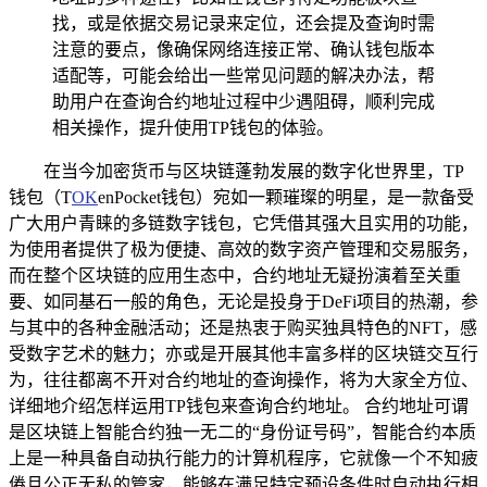
找，或是依据交易记录来定位，还会提及查询时需
注意的要点，像确保网络连接正常、确认钱包版本
适配等，可能会给出一些常见问题的解决办法，帮
助用户在查询合约地址过程中少遇阻碍，顺利完成
相关操作，提升使用TP钱包的体验。
在当今加密货币与区块链蓬勃发展的数字化世界里，TP
钱包（T
OK
enPocket钱包）宛如一颗璀璨的明星，是一款备受
广大用户青睐的多链数字钱包，它凭借其强大且实用的功能，
为使用者提供了极为便捷、高效的数字资产管理和交易服务，
而在整个区块链的应用生态中，合约地址无疑扮演着至关重
要、如同基石一般的角色，无论是投身于DeFi项目的热潮，参
与其中的各种金融活动；还是热衷于购买独具特色的NFT，感
受数字艺术的魅力；亦或是开展其他丰富多样的区块链交互行
为，往往都离不开对合约地址的查询操作，将为大家全方位、
详细地介绍怎样运用TP钱包来查询合约地址。 合约地址可谓
是区块链上智能合约独一无二的“身份证号码”，智能合约本质
上是一种具备自动执行能力的计算机程序，它就像一个不知疲
倦且公正无私的管家，能够在满足特定预设条件时自动执行相