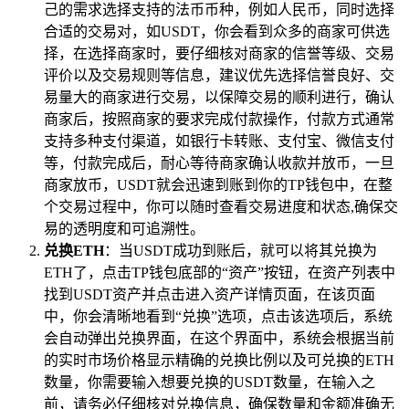
己的需求选择支持的法币币种，例如人民币，同时选择
合适的交易对，如USDT，你会看到众多的商家可供选
择，在选择商家时，要仔细核对商家的信誉等级、交易
评价以及交易规则等信息，建议优先选择信誉良好、交
易量大的商家进行交易，以保障交易的顺利进行，确认
商家后，按照商家的要求完成付款操作，付款方式通常
支持多种支付渠道，如银行卡转账、支付宝、微信支付
等，付款完成后，耐心等待商家确认收款并放币，一旦
商家放币，USDT就会迅速到账到你的TP钱包中，在整
个交易过程中，你可以随时查看交易进度和状态,确保交
易的透明度和可追溯性。
兑换ETH
：当USDT成功到账后，就可以将其兑换为
ETH了，点击TP钱包底部的“资产”按钮，在资产列表中
找到USDT资产并点击进入资产详情页面，在该页面
中，你会清晰地看到“兑换”选项，点击该选项后，系统
会自动弹出兑换界面，在这个界面中，系统会根据当前
的实时市场价格显示精确的兑换比例以及可兑换的ETH
数量，你需要输入想要兑换的USDT数量，在输入之
前，请务必仔细核对兑换信息，确保数量和金额准确无