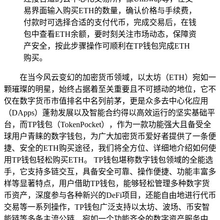
易界面输入购买ETH的数量，确认价格与手续费，
付款时可选择合适的支付代币，完成交易后，在钱
包中查看ETH余额，要时刻关注市场动态，保障资
产安全，按此步骤操作可顺利在TP钱包完成ETH
购买。
在当今风云变幻的加密货币领域，以太坊（ETH）宛如一
颗璀璨的明星，始终占据着至关重要且不可撼动的地位，它不
仅在数字货币市值排名中名列前茅，更是众多去中心化应用
（DApps）蓬勃发展以及智能合约得以高效运行的坚实基础平
台，而TP钱包（TokenPocket），作为一款功能强大且备受全
球用户青睐的数字钱包，为广大加密货币爱好者提供了一条便
捷、安全的ETH购买途径，我们将全方位、详细地介绍如何使
用TP钱包轻松购买ETH。 TP钱包堪称数字钱包领域的全能选
手，它支持多链交互，具备安全可靠、操作便捷、功能丰富多
样等显著特点，用户借助TP钱包，能够轻松管理多种数字货
币资产，深度参与各种新兴的DeFi项目，还能自由地进行代币
交易等一系列操作，TP钱包广泛支持以太坊、波场、币安智
能链等多条主流公链，宛如一个功能齐全的数字资产服务中