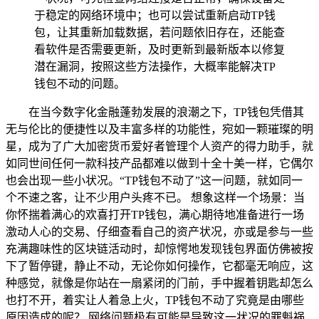
于稳定的网络环境中；也可以尝试重新启动TP钱
包，让其重新加载数据，若问题依旧存在，还能查
看软件是否需要更新，及时更新到最新版本以修复
潜在漏洞，按照这些方法操作，大概率能解决TP
钱包不动的问题。
在当今数字化金融蓬勃发展的浪潮之下，TP钱包凭借其
无与伦比的便捷性以及丰富多样的功能性，宛如一颗璀璨的明
星，成为了广大加密货币爱好者管理个人资产的得力助手，就
如同世间任何一款科技产品都难以做到十全十美一样，它偶尔
也会出现一些小状况。“TP钱包不动了”这一问题，就如同一
个不速之客，让不少用户头疼不已。 想象这样一个场景：当
你怀揣着满心的欢喜打开TP钱包，满心期待地准备进行一场
激动人心的交易、仔细查看自己的资产状况，亦或是参与一些
充满趣味性的区块链活动时，却惊愕地发现钱包界面仿佛被按
下了暂停键，静止不动，无论你如何操作，它都毫无响应，这
种感觉，就像是你站在一扇紧闭的门前，手中握着钥匙却怎么
也打不开，着实让人着急上火，TP钱包不动了究竟是由哪些
原因造成的呢？ 网络问题极有可能是导致这一状况的罪魁祸