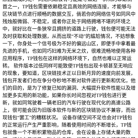
首之一，TP钱包需要依赖稳定且高效的网络连接，才能够与
区块链节点进行顺畅的数据交互，倘若你的网络信号如同风中
残烛般微弱、不稳定，或者你正处于网络拥堵不堪的环境之
中，就好比在一条狭窄且拥挤的道路上行驶，钱包便可能无法
及时获取和处理数据，从而出现“不动”的尴尬情况，不妨想象
一下，你身处一个信号极为不好的偏远山区，即便手中拿着最
先进的手机，也如同巧妇难为无米之炊，很难流畅地使用各种
应用程序，TP钱包在这样的网络环境下，自然也难以正常运
转。 软件版本过低同样可能致使TP钱包出现卡顿甚至无响应
的现象，要知道，区块链技术正以日新月异的速度向前发展，
钱包开发者们也在争分夺秒地不断对软件进行更新和优化，他
们的目的，是为了修复已知的漏洞、大幅提升软件性能以及增
加更多实用的新功能，如果你长时间忽视对TP钱包进行更
新，就如同驾驶着一辆老旧的汽车行驶在现代化的高速公路
上，很可能会因为旧版本软件与新的区块链协议不兼容，而出
现钱包“罢工”的糟糕状况。 设备存储空间不足也会对TP钱包
的正常运行产生严重影响，随着使用时间的不断增长，TP钱
包就像一个不断积累物品的仓库，会在设备上存储大量的数