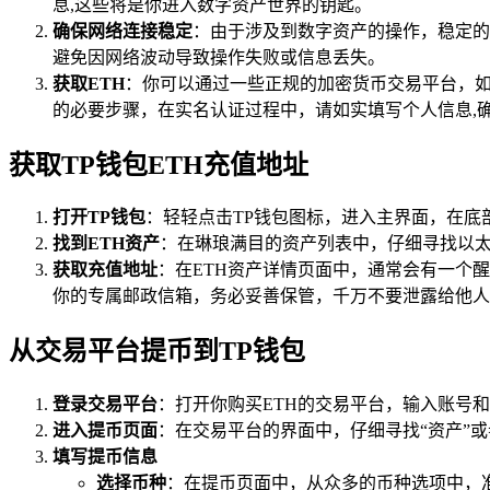
息,这些将是你进入数字资产世界的钥匙。
确保网络连接稳定
：由于涉及到数字资产的操作，稳定的
避免因网络波动导致操作失败或信息丢失。
获取ETH
：你可以通过一些正规的加密货币交易平台，如
的必要步骤，在实名认证过程中，请如实填写个人信息,
获取TP钱包ETH充值地址
打开TP钱包
：轻轻点击TP钱包图标，进入主界面，在底
找到ETH资产
：在琳琅满目的资产列表中，仔细寻找以太坊
获取充值地址
：在ETH资产详情页面中，通常会有一个醒
你的专属邮政信箱，务必妥善保管，千万不要泄露给他人
从交易平台提币到TP钱包
登录交易平台
：打开你购买ETH的交易平台，输入账号
进入提币页面
：在交易平台的界面中，仔细寻找“资产”或
填写提币信息
选择币种
：在提币页面中，从众多的币种选项中，准