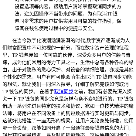
设置选项等内容，帮助用户清晰掌握取消同步的方
法，避免因操作不当带来的问题，为有取消TP钱
包同步需求的用户提供实用且可靠的操作指引，保
障其在钱包使用过程中的便捷与安全。
在当今数字化浪潮汹涌澎湃的时代,数字资产逐渐成为人
们财富配置中不可忽视的一部分，而在数字资产管理的征程
里，TP 钱包宛如一位可靠的伙伴，深受众多用户的信赖与青
睐，成为他们常用的得力工具之一，生活中总有各种各样的缘
由，出于对隐私的悉心保护、对设备的精细管理，亦或是其他
个性化的需求，用户有时可能会萌生出取消 TP 钱包同步功能
的想法，就让我们一同深入探寻，详细了解究竟该如何取消
TP 钱包的同步。 在着手
取消同步
之前，我们有必要先深入探
究一下 TP 钱包的同步究竟是怎样有条不紊地进行的，TP 钱包
借助一系列先进且特定的技术和协议，宛如一位技艺精湛的魔
法师，将用户在不同设备上的钱包数据进行实时更新与同步，
这就好比搭建了一座无形的桥梁，让用户无论身处何地，使用
哪一台设备，都能如同开启了一扇通往最新钱包信息的大门，
轻松获取到最精准、最及时的钱包动态，这种便捷的同步功