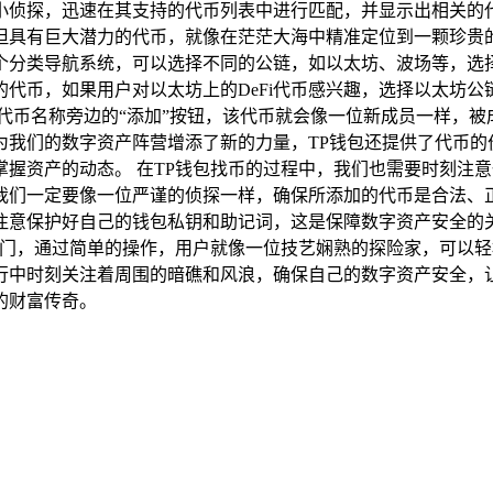
个聪明的小侦探，迅速在其支持的代币列表中进行匹配，并显示出相
具有巨大潜力的代币，就像在茫茫大海中精准定位到一颗珍贵的
个分类导航系统，可以选择不同的公链，如以太坊、波场等，选
代币，如果用户对以太坊上的DeFi代币感兴趣，选择以太坊
点击代币名称旁边的“添加”按钮，该代币就会像一位新成员一样，
为我们的数字资产阵营增添了新的力量，TP钱包还提供了代币的
握资产的动态。 在TP钱包找币的过程中，我们也需要时刻注
我们一定要像一位严谨的侦探一样，确保所添加的代币是合法、
注意保护好自己的钱包私钥和助记词，这是保障数字资产安全的
大门，通过简单的操作，用户就像一位技艺娴熟的探险家，可以
行中时刻关注着周围的暗礁和风浪，确保自己的数字资产安全，让
的财富传奇。