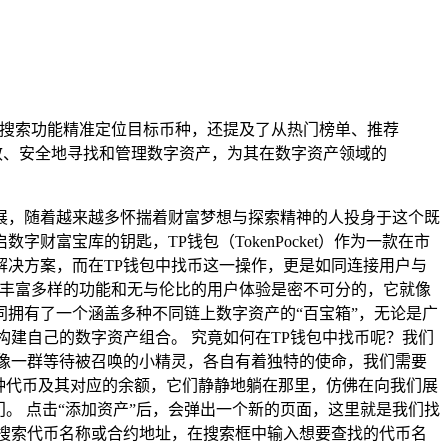
的搜索功能精准定位目标币种，还提及了从热门榜单、推荐
效、安全地寻找和管理数字资产，为其在数字资产领域的
展，随着越来越多怀揣着财富梦想与探索精神的人投身于这个既
字财富宝库的钥匙，TP钱包（TokenPocket）作为一款在市
决方案，而在TP钱包中找币这一操作，更是如同连接用户与
其丰富多样的功能和无与伦比的用户体验是密不可分的，它就像
拥有了一个涵盖多种不同链上数字资产的“百宝箱”，无论是广
构建自己的数字资产组合。 究竟如何在TP钱包中找币呢？我们
像一群等待被召唤的小精灵，各自有着独特的使命，我们需要
种代币及其对应的余额，它们静静地躺在那里，仿佛在向我们展
。 点击“添加资产”后，会弹出一个新的页面，这里就是我们找
搜索代币名称或合约地址，在搜索框中输入想要查找的代币名