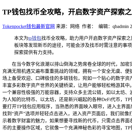
TP钱包找币全攻略，开启数字资产探索之
Tokenpocket钱包最新官网
来源：网络 作者： 编辑：qbadmin
本文为
tp钱包
找币全攻略，助力用户开启数字资产探索之
板块等发现新币的途径，可能会涉及找币时需注意的事项
探索提供有力支持。
在当今数字化浪潮以排山倒海之势席卷全球的时代，加密
充满无限机遇又遍布重重挑战的领域，拥有一个安全无虞、便
场上备受欢迎、口碑极佳的多链钱包，宛如一个贴心的数字资
丰富多彩数字资产世界的关键桥梁，让用户能够轻松畅游其中。
一个兼容性极强的万能容器，支持众多主流公链，如以太坊、
为人知的比特币、以太坊，还是新兴崛起的各种DeFi代币，
要打开TP钱包应用程序，当熟悉的界面映入眼帘，进入主界
找到“资产”选项并轻轻点击进入，进入资产页面后，我们就
示着数字财富的魅力，如果想要寻找新的代币，只需点击界面右
币的主要操作区域，它就像一个充满神秘色彩的寻宝地图，T