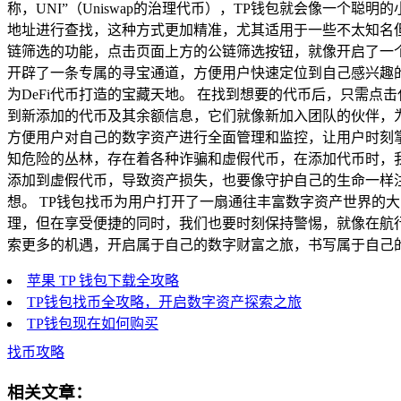
称，UNI”（Uniswap的治理代币），TP钱包就会像一
地址进行查找，这种方式更加精准，尤其适用于一些不太知名但
链筛选的功能，点击页面上方的公链筛选按钮，就像开启了一
开辟了一条专属的寻宝通道，方便用户快速定位到自己感兴趣的
为DeFi代币打造的宝藏天地。 在找到想要的代币后，只需
到新添加的代币及其余额信息，它们就像新加入团队的伙伴，
方便用户对自己的数字资产进行全面管理和监控，让用户时刻掌
知危险的丛林，存在着各种诈骗和虚假代币，在添加代币时，
添加到虚假代币，导致资产损失，也要像守护自己的生命一样
想。 TP钱包找币为用户打开了一扇通往丰富数字资产世界的
理，但在享受便捷的同时，我们也要时刻保持警惕，就像在航
索更多的机遇，开启属于自己的数字财富之旅，书写属于自己
苹果 TP 钱包下载全攻略
TP钱包找币全攻略，开启数字资产探索之旅
TP钱包现在如何购买
找币攻略
相关文章：