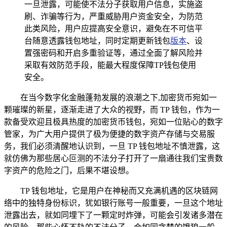
一旦泄露，可能使不法分子获取用户信息，实施盗
刷、诈骗等行为，严重威胁用户资金安全，为防范
此类风险，用户应提高安全意识，避免在不可信平
台随意透露钱包地址，同时定期更新钱包
版本
、设
置强密码和开启多重验证等，通过全面了解风险并
采取有效防范手段，能最大程度保障TP钱包使用
安全。
在当今数字化金融蓬勃发展的浪潮之下,加密货币宛如一
颗璀璨的新星，逐渐走进了大众的视野，而 TP 钱包，作为一
款备受欢迎且极具热度的加密货币钱包，宛如一位贴心的数字
管家，为广大用户提供了极为便捷的数字资产存储与交易服
务，我们必须清醒地认识到，一旦 TP 钱包地址不慎泄露，这
就仿佛为那些居心叵测的不法分子打开了一扇通往我们宝贵数
字资产的危险之门，后果不堪设想。
TP 钱包地址，它是用户在神秘而又充满机遇的区块链网
络中的独特身份标识，犹如银行账号一般重要，一旦这个地址
泄露出去，就如同埋下了一颗定时炸弹，可能会引发诸多潜在