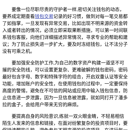
要像一位尽职尽责的守护者一样,密切关注钱包的动态，
要养成定期查看
钱包交易
记录的好习惯，做到对每一笔交易都
了如指掌，一旦发现有异常交易，比如出现不明来源的资金转
入或者转出的情况，必须立即采取果断措施，可以第一时间联
系钱包客服，向他们详细描述异常情况，寻求专业的帮助和建
议；为了防止损失进一步扩大，要及时冻结钱包，让不法分子
没有可乘之机。
要加强安全防护工作,为自己的数字资产构建一道坚不可
摧的安全防线，可以设置更复杂、更难破解的钱包密码，密码
最好包含字母、数字和特殊字符的组合，开启双重认证等安全
功能，增加账户的安全性，在使用钱包的过程中，一定要保持
高度的警惕，避免在不可信的网站或应用中输入钱包信息，防
止信息进一步泄露，因为一旦信息被泄露，就如同打开了潘多
拉的盒子，会给用户带来无穷的麻烦。
要提高自身的风险意识,练就一双火眼金睛，不轻易相信
陌生人发来的信息和链接，在面对纷繁复杂的投资项目时，要