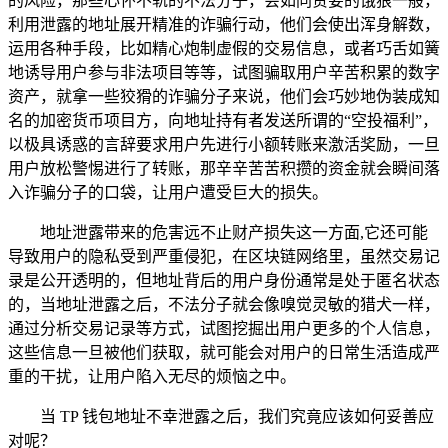
的风险，那些心怀不轨的不法分子，会如同贪婪的饿狼一般，
利用泄露的地址展开精准的诈骗行动，他们会使出浑身解数，
运用各种手段，比如精心炮制虚假的交易信息，或者巧舌如簧
地诱导用户参与非法项目等等，试图骗取用户辛苦积累的数字
资产，就拿一些狡猾的诈骗分子来说，他们会巧妙地伪装成知
名的加密货币项目方，向地址持有者发送所谓的“空投福利”，
以极具诱惑的言辞要求用户先进行小额转账来激活奖励，一旦
用户放松警惕进行了转账，那辛辛苦苦积攒的资金就会瞬间落
入诈骗分子的口袋，让用户遭受巨大的损失。
地址泄露带来的危害远不止财产损失这一方面,它还可能
导致用户的隐私受到严重侵犯，在区块链网络里，虽然交易记
录是公开透明的，但地址背后的用户身份通常是处于匿名状态
的，当地址泄露之后，不法分子就会像嗅觉灵敏的猎犬一样，
通过分析交易记录等方式，试图挖掘出用户更多的个人信息，
这些信息一旦被他们获取，就可能会对用户的日常生活造成严
重的干扰，让用户陷入无尽的烦恼之中。
当 TP 钱包地址不幸泄露之后，我们究竟应该如何妥善应
对呢？