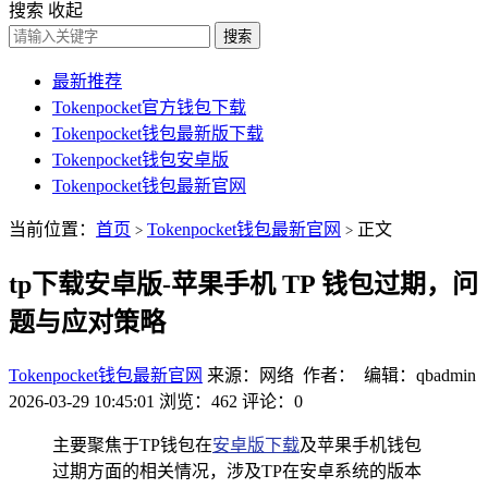
搜索
收起
搜索
最新推荐
Tokenpocket官方钱包下载
Tokenpocket钱包最新版下载
Tokenpocket钱包安卓版
Tokenpocket钱包最新官网
当前位置：
首页
Tokenpocket钱包最新官网
正文
>
>
tp下载安卓版-苹果手机 TP 钱包过期，问
题与应对策略
Tokenpocket钱包最新官网
来源：网络 作者： 编辑：qbadmin
2026-03-29 10:45:01
浏览：462
评论：0
主要聚焦于TP钱包在
安卓版下载
及苹果手机钱包
过期方面的相关情况，涉及TP在安卓系统的版本