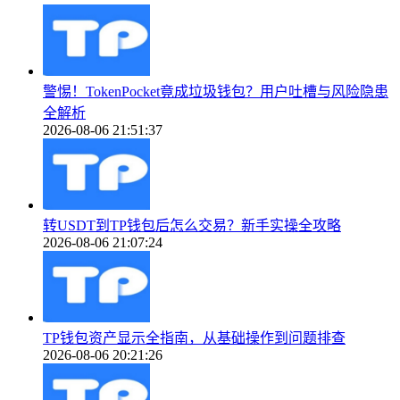
警惕！TokenPocket竟成垃圾钱包？用户吐槽与风险隐患
全解析
2026-08-06 21:51:37
转USDT到TP钱包后怎么交易？新手实操全攻略
2026-08-06 21:07:24
TP钱包资产显示全指南，从基础操作到问题排查
2026-08-06 20:21:26