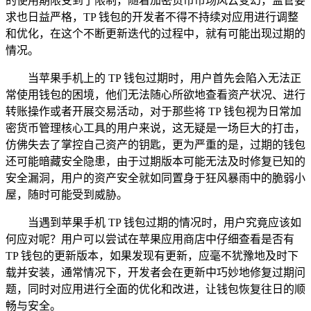
的使用期限受到了限制，随着加密货币市场风云变幻，监管要
求也日益严格，TP 钱包的开发者不得不持续对应用进行调整
和优化，在这个不断更新迭代的过程中，就有可能出现过期的
情况。
当苹果手机上的 TP 钱包过期时，用户首先会陷入无法正
常使用钱包的困境，他们无法随心所欲地查看资产状况、进行
转账操作或者开展交易活动，对于那些将 TP 钱包视为日常加
密货币管理核心工具的用户来说，这无疑是一场巨大的打击，
仿佛失去了掌控自己资产的钥匙，更为严重的是，过期的钱包
还可能暗藏安全隐患，由于过期版本可能无法及时修复已知的
安全漏洞，用户的资产安全就如同置身于狂风暴雨中的脆弱小
屋，随时可能受到威胁。
当遇到苹果手机 TP 钱包过期的情况时，用户究竟应该如
何应对呢？用户可以尝试在苹果应用商店中仔细查看是否有
TP 钱包的更新版本，如果发现有更新，应毫不犹豫地及时下
载并安装，通常情况下，开发者会在更新中巧妙地修复过期问
题，同时对应用进行全面的优化和改进，让钱包恢复往日的顺
畅与安全。