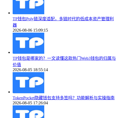
TP钱包Poly链深度适配，多链时代的低成本资产管理利
器
2026-08-06 15:09:15
TP钱包是哪家的？一文读懂这款热门Web3钱包的归属与
价值
2026-08-05 18:55:14
TokenPocket隐藏钱包支持多签吗？功能解析与实操指南
2026-08-05 17:26:04