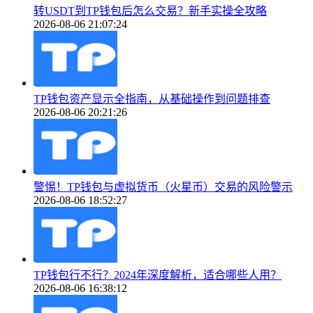
转USDT到TP钱包后怎么交易？新手实操全攻略
2026-08-06 21:07:24
TP钱包资产显示全指南，从基础操作到问题排查
2026-08-06 20:21:26
警惕！TP钱包与虚拟货币（火星币）交易的风险警示
2026-08-06 18:52:27
TP钱包行不行？2024年深度解析，适合哪些人用？
2026-08-06 16:38:12