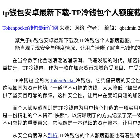
tp钱包安卓最新下载-TP冷钱包个人额
Tokenpocket钱包最新官网
来源：网络 作者： 编辑：qbadmin
聚焦于tp钱包安卓最新下载及TP冷钱包个人额度截图，
能直观呈现安全与额度情况，让用户清晰了解自己钱包的
在当今数字化金融浪潮汹涌澎湃、飞速发展的时代，加密
益提升，TP冷钱包，作为一款在加密货币领域备受瞩目、广
TP冷钱包,全称为
TokenPocket
冷钱包，它凭借高度的安全
这就如同为资产构筑了一道坚不可摧的防线，大大降低了被黑
供了坚实且可靠的保障，这种安全性，让用户在变幻莫测的加
而个人额度截图则是TP冷钱包为用户精心打造的一项实
是一份精准的个人资产“快照”，以清晰明了的方式记录了某
不可忽视的重要意义，它就像是一本详细的资产账本，让用户
从安全角度深入
剖析
,TP冷钱包的个人额度截图也有着