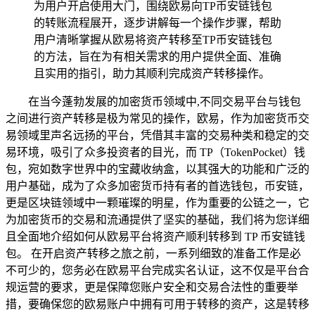
为用户开启使用大门，围绕欧易向TP币安链钱包
的转账流程展开，逐步讲解每一个操作步骤，帮助
用户清晰掌握从欧易将资产转移至TP币安链钱包
的方法，旨在为有相关需求的用户提供全面、准确
且实用的指引，助力其顺利完成资产转移操作。
在当今蓬勃发展的加密货币领域中,不同交易平台与钱包
之间进行资产转移是极为常见的操作，欧易，作为加密货币交
易领域里声名远扬的平台，凭借其丰富的交易种类和稳定的交
易环境，吸引了众多投资者的目光，而 TP（TokenPocket）钱
包，宛如数字世界中的宝藏收纳盒，以其强大的功能和广泛的
用户基础，成为了众多加密货币持有者的首选钱包，币安链，
更是区块链领域中一颗璀璨的明星，作为重要的公链之一，它
为加密货币的交易和流通提供了坚实的基础，我们将为您详细
且全面地介绍如何从欧易平台将资产顺利转移到 TP 币安链钱
包。 在开启资产转移之旅之前，一系列细致的准备工作是必
不可少的，您务必在欧易平台完成实名认证，这不仅是平台合
规运营的要求，更是保障您账户安全和交易合法性的重要举
措，要确保您的欧易账户中拥有可用于转移的资产，这是转移