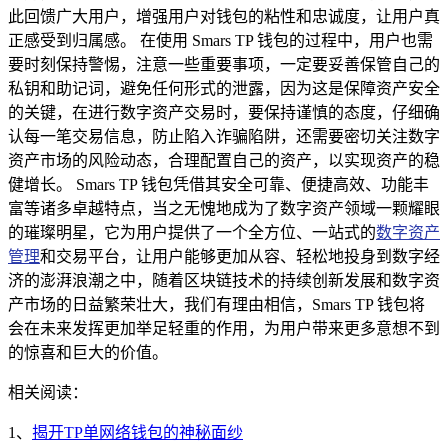
此回馈广大用户，增强用户对钱包的粘性和忠诚度，让用户真
正感受到归属感。 在使用 Smars TP 钱包的过程中，用户也需
要时刻保持警惕，注意一些重要事项，一定要妥善保管自己的
私钥和助记词，避免任何形式的泄露，因为这是保障资产安全
的关键，在进行数字资产交易时，要保持谨慎的态度，仔细确
认每一笔交易信息，防止陷入诈骗陷阱，还需要密切关注数字
资产市场的风险动态，合理配置自己的资产，以实现资产的稳
健增长。 Smars TP 钱包凭借其安全可靠、便捷高效、功能丰
富等诸多卓越特点，当之无愧地成为了数字资产领域一颗耀眼
的璀璨明星，它为用户提供了一个全方位、一站式的
数字资产
管理
和交易平台，让用户能够更加从容、轻松地投身到数字经
济的澎湃浪潮之中，随着区块链技术的持续创新发展和数字资
产市场的日益繁荣壮大，我们有理由相信，Smars TP 钱包将
会在未来发挥更加举足轻重的作用，为用户带来更多意想不到
的惊喜和巨大的价值。
相关阅读：
1、
揭开TP单网络钱包的神秘面纱