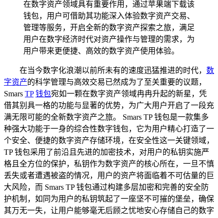
在数字资产领域具有重要作用，通过苹果端下载该
钱包，用户可借助其功能深入体验数字资产交易、
管理等服务，开启全新的数字资产探索之旅，满足
用户在数字经济时代对资产操作与管理的需求，为
用户带来更便捷、高效的数字资产使用体验。
在当今数字化浪潮以前所未有的速度迅猛推进的时代，
数
字资产
的科学管理与高效交易已然成为了至关重要的议题，
Smars
TP
钱包
宛如一颗在数字资产领域冉冉升起的新星，凭
借其别具一格的功能与显著的优势，为广大用户开启了一段充
满无限可能的全新数字资产之旅。 Smars TP 钱包是一款集多
种强大功能于一身的综合性数字钱包，它为用户精心打造了一
个安全、便捷的数字资产存储环境，在安全性这一关键领域，
TP 钱包采用了前沿且先进的加密技术，对用户的私钥实施严
格且全方位的保护，私钥作为数字资产的核心所在，一旦不慎
丢失或者遭遇被盗的情况，用户的资产将面临着不可估量的巨
大风险，而 Smars TP 钱包通过构建多层加密和完善的安全防
护机制，如同为用户的私钥筑起了一座坚不可摧的堡垒，确保
其万无一失，让用户能够毫无后顾之忧地安心存储自己的数字