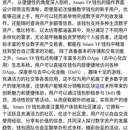
资产。 从便捷性的角度深入剖析，Smars TP 钱包的操作界面
设计得简洁而清晰，即便是初次接触数字钱包的新手用户，也
能够迅速上手，用户可以轻而易举地完成数字资产的收发操
作，还能随时查询资产余额等信息，该钱包支持多种主流数字
资产，像比特币、以太坊等都涵盖其中，充分满足了不同用户
多样化的需求，无论是怀揣着投资梦想的个人投资者，还是经
验丰富的专业数字资产交易者，都能在 Smars TP 钱包中精准
找到契合自己需求的功能。 除了具备基本的存储和交易功能
之外，Smars TP 钱包还构建了丰富多元的 DApp（去中心化应
用）生态系统，用户可以直接在钱包内部便捷地访问各种
DApp，深度参与去中心化金融（DeFi）、趣味十足的游戏、
充满活力的社交等各类应用，这不仅为用户拓展了更多数字资
产的使用场景，还使用户能够充分领略到区块
链
技术所带来的
创新魅力和便捷体验，用户可以通过钱包积极参与 DeFi 借
贷、流动性挖矿等活动，从而获取额外的收益，实现资产的增
值。 Smars TP 钱包高度注重用户体验和社区建设，它拥有一
个活跃且充满活力的社区，在这个社区里，用户可以自由交流
使用经验、分享有价值的信息，共同深入探讨数字资产的发展
趋势，钱包团队也会定期举办形式多样、精彩纷呈的活动，以