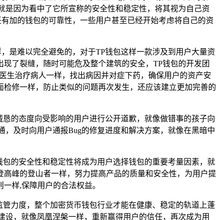
就是因为看中了它所宣称的安全性和稳定性，将其视为自己资
任有加的钱包的可靠性，一些用户甚至已经开始考虑将自己的资
样，是难以完全避免的，对于TP钱包这样一款涉及到用户大量资
现了裂缝，随时可能危及整个建筑的安全，TP钱包的开发团
像医生治疗病人一样，找出病因并对症下药，确保用户的资产安
面检修一样，防止类似的问题再次发生，还应该建立更加完善的
以诚恳的态度向受影响的用户进行公开道歉，就像做错事的孩子向
通，及时向用户通报Bug的修复进度和解决方案，就像在黑暗中
，钱包的安全性和稳定性将成为用户选择钱包的重要考量因素，就
登高峰的登山者一样，努力提高产品的质量和安全性，为用户提
一样,保障用户的合法权益。
强监管力度，整个加密货币钱包行业才能在健康、稳定的轨道上蓬
建设，就像凤凰涅槃一样，重新赢得用户的信任，再次成为用