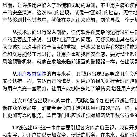
风雨，让许多用户陷入了恐慌和无助的深渊，不少用户痛心疾
产的安全港湾，这次Bug的出现，就像一把锋利的匕首，无
产转移到其他钱包中，就像在暴风雨来临前，匆忙寻找一个更
从技术层面进行深入剖析，任何软件在复杂的运行过程中都
产的重要应用来说，出现如此严重的问题，无疑反映出其在技
队应该对此次事件给予高度的重视，迅速采取切实有效的措施来
全和交易能够正常进行，让用户重新找回安全感，要对整个系
风险预警机制，就像在危险来临前设置的警报器一样，在出现
从
用户权益保障
的角度来看，TP钱包出现Bug导致用户
家长认错一样，表达自己的悔意，对用户的损失进行合理的赔偿
为用户点亮一盏明灯，让用户能够清楚地了解情况,增强用户对
此次TP钱包出现Bug的事件，无疑给整个加密货币钱包
像在众多商品中，消费者更倾向于选择质量可靠的产品一样，
供更加可靠的服务，监管部门也应该加强对加密货币钱包行业
TP钱包出Bug这一事件需要引起各方的高度重视，只有
勃发展，为用户提供更加安全、便捷的服务，在未来，我们也