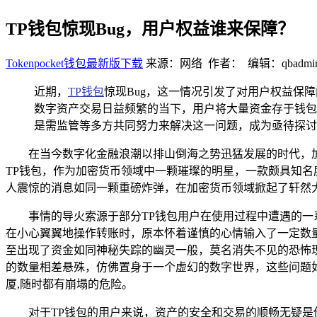
TP钱包惊现Bug，用户权益谁来保障？
Tokenpocket钱包最新版下载
来源：网络 作者： 编辑：qbadmi
近期，
TP
钱包
惊现Bug，这一情况引发了对用户权益保
数字资产交易日益频繁的当下，用户将大量资金存于钱包
是需监管等多方共同努力来解决这一问题，成为亟待探讨
在当今数字化金融浪潮以排山倒海之势迅猛发展的时代，
TP钱包，作为加密货币领域中一颗璀璨的明星，一款颇具知
人震惊的消息如同一颗重磅炸弹，在加密货币领域掀起了轩然大
事情的导火索源于部分TP钱包用户在使用过程中遭遇的
在小心翼翼地操作转账时，原本怀着谨慎的心情输入了一定数
至出现了资金如同神秘失踪的幽灵一般，莫名消失不见的恐怖
的数量相差悬殊，仿佛置身于一个虚幻的数字世界，这些问题
厦,随时都有崩塌的危险。
对于TP钱包的用户来说，资产的安全和交易的顺畅无疑是