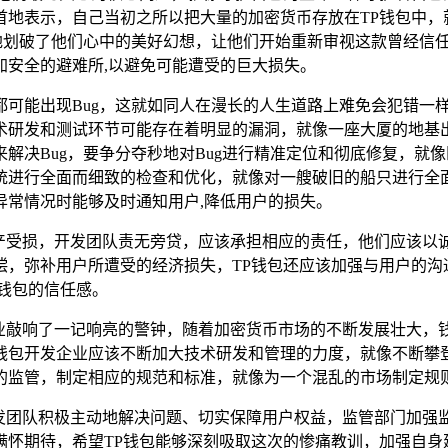
首地表示，自己当初之所以把大量的加密货币存放在TP钱包中，
情地划破了他们心中的美好幻想，让他们开始重新审视这款曾经信
加安全的避难所,以避免可能遭受的巨大损失。
可能出现Bug，这就如同人在漫长的人生道路上难免会犯错一
术研发和测试环节可能存在着明显的漏洞，就像一座大厦的地基出
解决Bug，要争分夺秒地对Bug进行精准定位和彻底修复，就
统进行全面而细致的检查和优化，就像对一艘破旧的船只进行全
异常情况时能够及时通知用户,降低用户的损失。
资产受损，开发团队责无旁贷，应该承担相应的责任，他们应该
，弥补用户所遭受的经济损失，TP钱包还应该加强与用户的沟
钱包的信任感。
行业敲响了一记响亮的警钟，随着加密货币市场的不断发展壮大
钱包开发企业应该不断加大技术研发和管理的力度，就像不断攀
的监管，制定相应的规范和标准，就像为一个混乱的市场制定规则
开发团队积极主动地解决问题、切实保障用户权益，监管部门加
满怀期待，希望TP钱包能够深刻吸取这次的惨痛教训，加强自身