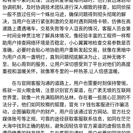
和有条不紊的处理，当遇到复杂疑难问题时，他们会迅速启动
协调机制，及时协调技术团队进行深入细致的排查，如同侦探
一般不放过任何一个蛛丝马迹，确保问题得到彻头彻尾的解
决，当用户在进行紧张刺激的交易时遇到网络卡顿，仿佛在高
速路上遭遇堵车，交易失败等令人沮丧的情况，客服人员会第
一时间全神贯注地了解具体情况，像经验丰富的工程师一样帮
助用户排查网络环境是否稳定，小心翼翼地检查交易参数是否
准确，必要时会贴心地协助用户重新发起交易，就像在黑暗中
为用户点亮一盏明灯，直到问题彻底解决为止，这种无微不
至、贴心周到的服务，让用户深切感受到了平台对他们的高度
重视和温暖关怀，就像寒冬里的一杯热茶,让人倍感温暖。
在与官网客服沟通的道路上，用户也需要时刻保持警惕，
练就一双火眼金睛，注意识别官方渠道，在广袤无垠的互联网
世界里，就像一片充满陷阱的丛林，存在着一些居心叵测的不
法分子，他们如同狡猾的狐狸，冒充 TP 钱包客服进行诈骗活
动，企图骗取用户的财产，用户应该通过官方网站、官方社交
媒体账号等正规、可靠的途径获取客服联系信息，如同在茫茫
大海中找到正确的航标，避免因轻信非官方渠道的虚假信息而