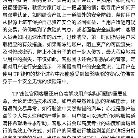
为用户提供一系列专业、实用的安全建议，告知用户如何精心
设置强密码，就像为家门加上一把坚固的锁；教导用户如何开
启双重认证，如同给资产加上一道额外的安全防线，帮助用户
从根源上筑牢保护自己资产安全的坚固壁垒，当用户遭遇可疑
的交易，仿佛嗅到了危险的气息，或者面临安全威胁时，客服
人员会如同迅速出击的战士，迅速响应，第一时间指导用户采
取相应的有效措施，如果断冻结账户，阻止资产的可能流失；
及时修改密码，防止不法分子的进一步入侵等，最大程度地减
少用户的损失，不仅如此，客服团队还会如同贴心的管家，定
期对用户进行安全提示，不断提高用户的安全意识，让用户在
使用 TP 钱包的整个过程中都能感受到如影随形的安心,仿佛置
身于一个安全无忧的保险箱中。
TP 钱包官网客服还肩负着解决用户实际问题的重要使
命，无论是遭遇技术故障，如电脑突然死机般的系统崩溃；还
是遇到交易异常，如行驶途中突然抛锚的汽车；亦或是账户被
盗等令人焦头烂额的严重问题，用户都可以通过官网客服渠道
满怀希望地寻求帮助，客服人员会以高度专业的态度和雷厉风
行的高效工作方式，对用户的问题进行抽丝剥茧般的详细分析