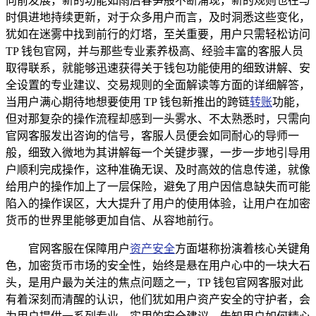
向前发展，新的功能如雨后春笋般不断涌现，新的规则也在与
时俱进地持续更新，对于众多用户而言，及时洞悉这些变化，
犹如在迷雾中找到前行的灯塔，至关重要，用户只需轻松访问
TP 钱包官网，并与那些专业素养极高、经验丰富的客服人员
取得联系，就能够迅速获得关于钱包功能使用的细致讲解、安
全设置的专业建议、交易规则的全面解读等方面的详细解答，
当用户满心期待地想要使用 TP 钱包新推出的跨链
转账
功能，
但对那复杂的操作流程却感到一头雾水、不太熟悉时，只需向
官网客服发出咨询的信号，客服人员便会如同耐心的导师一
般，细致入微地为其讲解每一个关键步骤，一步一步地引导用
户顺利完成操作，这种准确无误、及时高效的信息传递，就像
给用户的操作加上了一层保险，避免了用户因信息缺失而可能
陷入的操作误区，大大提升了用户的使用体验，让用户在加密
货币的世界里能够更加自信、从容地前行。
官网客服在保障用户
资产安全
方面堪称扮演着核心关键角
色，加密货币市场的安全性，始终是悬在用户心中的一块大石
头，是用户最为关注的焦点问题之一，TP 钱包官网客服对此
有着深刻而清醒的认识，他们犹如用户资产安全的守护者，会