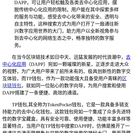
DAPP，可让用户轻松触及各类去中心化应用，摆
脱传统中心化应用的限制，用户能在其中探索多样
的服务与功能，感受去中心化带来的安全、透明与
自主特性，这种搜索方式为用户打开了一扇通往新
兴数字应用世界的大门，助力用户以全新视角参与
到去中心化的网络生态之中，畅享独特的数字服
务。
在当今区块链技术如日中天、迅猛发展的时代浪潮中，
去
中心化应用
（DAPP）宛如一颗璀璨的新星，正逐步走进大众
的视野，为广大用户带来了前所未有的、极具创新性的数字交
互体验，而TP钱包，作为一款功能强大且备受用户青睐的
区
块链钱包
，就如同一位贴心的数字向导，为用户搜索和使用
DAPP搭建了一条便捷、高效的通道。
TP钱包,其全称为TokenPocket钱包，它是一款具备多链支
持能力的去中心化钱包，这款钱包宛如一个集成了众多先进特
性的数字宝藏盒，具有安全可靠、使用便捷、功能丰富多样等
显著特点，当用户在TP钱包中搜索DAPP时，仿佛是推开了一