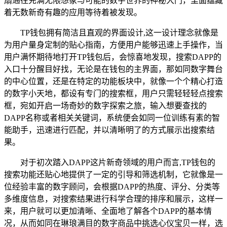
扇通往充满无限想象与可能的数字世界的神秘大门，里面蕴藏
着无数新奇有趣的应用等待着被发现。
TP钱包拥有简洁且直观的界面设计,这一设计理念就像是
为用户量身定制的贴心指南，方便用户能够迅速上手操作，当
用户满怀期待地打开TP钱包后，会惊喜地发现，搜索DAPP的
入口十分醒目好找，无论是在钱包的主界面，那如同数字舞台
的中心位置，还是在特定的功能板块中，就像一个个精心打造
的数字小天地，都设有专门的搜索框，用户只需轻轻轻点搜索
框，宛如开启一场奇妙的数字探索之旅，输入想要查找的
DAPP名称或者相关关键词，系统便会如同一位训练有素的智
能助手，迅速进行匹配，并以清晰明了的方式展示出搜索结
果。
对于初次踏入DAPP这片新奇领域的用户而言,TP钱包的
搜索功能还贴心地提供了一定的引导和筛选机制，它就像是一
位经验丰富的数字顾问，会根据DAPP的热度、评分、分类等
多维度信息，对搜索结果进行科学合理的排序和展示，这样一
来，用户就可以更加清晰、全面地了解各个DAPP的基本情
况，从而如同在琳琅满目的数字商品中挑选心仪宝贝一样，选