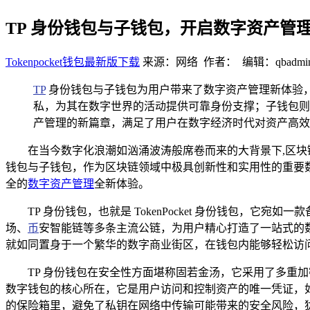
TP 身份钱包与子钱包，开启数字资产管
Tokenpocket钱包最新版下载
来源：网络 作者： 编辑：qbadmi
TP
身份钱包与子钱包为用户带来了数字资产管理新体验，
私，为其在数字世界的活动提供可靠身份支撑；子钱包则
产管理的新篇章，满足了用户在数字经济时代对资产高效
在当今数字化浪潮如汹涌波涛般席卷而来的大背景下,区块
钱包与子钱包，作为区块链领域中极具创新性和实用性的重要
全的
数字资产管理
全新体验。
TP 身份钱包，也就是 TokenPocket 身份钱包，
场、
币
安智能链等多条主流公链，为用户精心打造了一站式的
就如同置身于一个繁华的数字商业街区，在钱包内能够轻松访问各
TP 身份钱包在安全性方面堪称固若金汤，它采用了多重
数字钱包的核心所在，它是用户访问和控制资产的唯一凭证，如
的保险箱里，避免了私钥在网络中传输可能带来的安全风险，