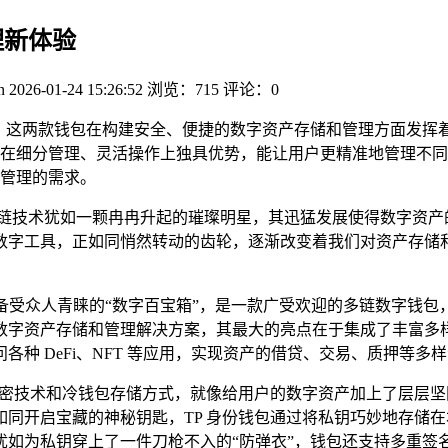
理新体验
n
2026-01-24 15:26:52
浏览：715
评论：0
这两款钱包在构建安全、便捷的数字资产存储和管理方面发挥着
在细分管理、灵活操作上独具优势，能让用户更精准地管理不同
管理的需求。
链技术犹如一颗冉冉升起的璀璨明星，其迅猛发展使得数字资产的
数字工具，正如同悄然转动的齿轮，逐渐改变着我们对资产存储
它宛如一款备受众人青睐的“数字百宝箱”，是一款广受欢迎的多链数
数字资产存储和管理解决方案，其最大的亮点在于集成了丰富多样
种 DeFi、NFT 等应用，实现资产的借贷、交易、质押等
加密技术和冷钱包存储方式，就像给用户的数字资产加上了层层坚
同开启宝藏的神秘钥匙，TP 身份钱包通过将私钥巧妙地存储
犹如为私钥穿上了一件刀枪不入的“防弹衣”，钱包还支持多重签