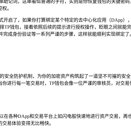
一串助记词，这串看似普通的字符，实则是你恢复钱包的关键密码
控权。
式开启了，如果你打算绑定某个特定的去中心化应用（DApp），
选择TP钱包，接着依照后续的提示进行授权操作，眨眼之间就能
，并完成身份验证等一系列严谨的步骤，这样就能顺利实现绑定了
方位的安全防护机制，为你的加密资产构筑起了一道坚不可摧的安
当你进行每一笔交易时，TP钱包会像一位严谨的审核员，对交易
，可以在各种DApp和交易平台上如闪电般快速地进行资产交易，
的交易体验变得无比畅快。