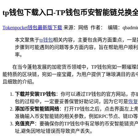
tp钱包下载入口-TP钱包币安智能链兑换
Tokenpocket钱包最新版下载
来源：网络 作者： 编辑：qbadmi
本文聚焦于
tp钱包
相关内容，主要包含两方面重点，一是
步骤到可能遇到的问题等多方面内容，旨在帮助用户顺利
率。
在当今蓬勃发展的加密货币领域中，TP钱包宛如一颗璀
能特质的区块链，宛如一座宝藏，为用户提供了琳琅满目的去中
且细致的介绍。
下载并安装TP钱包
：你可以通过TP钱包的官方网站，亦
包的过程中，一定要妥善保管好助记词，因为它可是
恢复
添加币安智能链网络
：打开TP钱包之后，点击界面左上
准确输入币安智能链的相关参数，例如RPC节点、链ID
充值资产
：要确保你的TP钱包中有足够的币安智能链资
址,避免因地址错误而导致资产丢失。