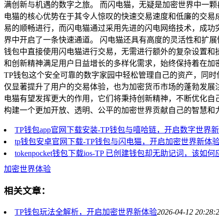
满创新与机遇的数字之旅。 而闪电猫，无疑是加密世界中一
电猫的核心优势在于其令人惊叹的快速交易速度和低廉的交易
易的顺畅进行，而闪电猫通过采用先进的闪电网络技术，成功
界中开启了一条快速通道。 闪电猫还具有高度的灵活性和扩展
钱包中直接使用闪电猫进行交易，无需进行额外的复杂设置和
和创新精神满足用户日益增长的多样化需求，始终保持着在加密
TP钱包这个安全可靠的数字家园中轻松管理自己的资产，同
仅显著提升了用户的交易体验，也为加密货币市场的蓬勃发展注
电猫有望发挥更大的作用，它们将秉持创新精神，不断优化自
构建一个更加开放、透明、公平的加密世界贡献自己的智慧和
TP钱包app官网下载安装-TP钱包与嘻哈链，开启数字世界
tp钱包安卓官网下载-TP钱包与闪电猫，开启加密世界新体
tokenpocket钱包下载ios-TP 已创建钱包却无助记词，该如
加密世界体验
相关文章：
TP钱包玩法全解析，开启加密世界新体验
2026-04-12 20:28: