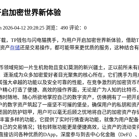
开启加密世界新体验
n
2026-04-12 20:28:25
浏览：490
评论：0
下载，TP钱包与闪电猫携手，为用户开启加密世界新体验，借助
资产
存储
还是交易操作，都可能带来更优质的服务，这种结合有
货币领域宛如一片生机勃勃且变幻莫测的新兴疆土，正以前所未有
辰，逐渐成为众多加密爱好者目光聚焦的核心所在，它们携手为用
其强大卓越的功能以及安全可靠的性能，在竞争激烈的加密货币
户精心打造了便捷、高效的操作界面，无论是广为人知的比特币、
时随地、随心所欲地掌控自己的数字资产，仿佛拥有了一把开启
户的数字资产筑起了一座坚不可摧的堡垒，确保用户的私钥和资产
坚固的防护铠甲，用户可以毫无后顾之忧地将自己的加密资产存储
备丰富多样的功能，它提供了实时行情查询功能，就像为用户配
己的交易情况；钱包转账功能更是便捷高效，让资产的流动变得轻
接访问各种优质的DApp，深度参与到去中心化金融（DeFi）