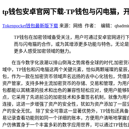
tp钱包安卓官网下载-TP钱包与闪电猫，
Tokenpocket钱包最新版下载
来源：网络 作者： 编辑：qbadmi
TP钱包在加密领域备受关注，用户可通过安卓官网进行
而与闪电猫的合作，或为其增添更多功能与特色，无论是
更多人感受加密领域的魅力。
在当今数字化浪潮以排山倒海之势席卷全球的时代,加密
域中，TP钱包和闪电猫这两个关键元素，恰似两颗璀璨的星
包，作为一款在加密货币领域声名远扬的去中心化钱包，凭借
资产管家，支持多种主流加密货币的存储、交易和管理，为用
包都能以其精湛的技术和出色的兼容性轻松应对，使用户能够随
点，它采用了先进前沿的加密技术和多重签名机制，就像为用
连接，这进一步增强了资产的安全性，犹如为资产添加了一层
产的安全无忧。 除了安全可靠这一显著优势外，TP钱包还具
易记录查看功能则如同一个详细的账本，方便用户清晰地掌握自
户仿佛置身于一个丰富多彩的数字应用世界，可以通过TP钱包直