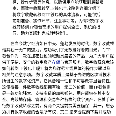
径、操作步骤等信息，以确保用户能获取到最新版
本，而数字收藏转至TP钱包全攻略则详细介绍了
将数字收藏转移到TP钱包的具体流程，可能包括
前期准备、操作环节、注意事项等，为有将数字收
藏转移到TP钱包需求的用户提供全面、系统的指
导，助力其顺利完成转移操作。
在当今数字经济如日中天、蓬勃发展的时代，数字收藏凭
借其独一无二的魅力，成功吸引了无数爱好者的目光，而TP
钱包作为一款在加密钱包领域颇具盛名的产品，为广大用户提
供了便捷、安全的数字资产
存储
与管理服务，数字收藏究竟该
如何转到TP钱包上呢？将为您详尽介绍具体的操作步骤以及
相关的注意事项。 数字收藏本质上是基于先进的区块链技术
所诞生的数字化资产，它具备唯一性和不可篡改等显著特性，
这使得每一件数字收藏都拥有独一无二的价值，而TP钱包则
是一款功能强大、支持多链的加密钱包，用户能够在其中安
全、高效地存储、管理和交易各种各样的数字资产，在着手进
行数字收藏转移之前，有两个关键前提需要确保：其一，您必
须拥有数字收藏的合法所有权；其二,您需要提前下载并成功