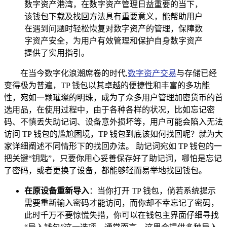
数字资产港湾，在数字资产管理日益重要的当下，
该钱包下载及找回方法具有重要意义，能帮助用户
在遇到问题时轻松恢复对数字资产的管理，保障数
字资产安全，为用户有效管理和保护自身数字资产
提供了实用指引。
在当今数字化浪潮席卷的时代,
数字资产交易
与存储已经
变得极为普遍，TP 钱包以其卓越的便捷性和丰富的多功能
性，宛如一颗璀璨的明珠，成为了众多用户管理加密货币的首
选用品，在使用过程中，由于各种各样的状况，比如忘记密
码、不慎丢失助记词、设备意外损坏等，用户可能会陷入无法
访问 TP 钱包的尴尬困境，TP 钱包到底该如何找回呢？就为大
家详细阐述不同情形下的找回办法。 助记词宛如 TP 钱包的一
把关键“钥匙”，只要你用心妥善保存好了助记词，哪怕是忘记
了密码，或者更换了设备，都能够轻而易举地找回钱包。
在原设备重新导入
：当你打开 TP 钱包，倘若系统提示
需要重新输入密码才能访问，而你却不幸忘记了密码，
此时千万不要惊慌失措，你可以在钱包主界面仔细寻找