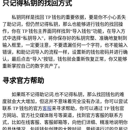
只记得私钥的找回方式
私钥同样是找回 TP 钱包的重要依据，要是你不小心丢失
了助记词，但仍然记得私钥，那么也能够进行钱包的找回操
作，你在 TP 钱包主界面同样找到“导入钱包”功能，在导入方
式中选择“私钥导入”，将你保存好的私钥完整、准确地复制到
输入框里，一定要注意，不要遗漏任何一个字符，也不能输入
错误，和助记词导入的流程一样，设置新的钱包密码并进行确
认，最后点击“导入”按钮，钱包就会重新恢复正常，你又能够
重新掌控自己的数字资产了。
寻求官方帮助
如果既不记得助记词,也不记得私钥，那么找回钱包的难
度就会大大增加，但这并不意味着完全没有办法，你可以尝试
联系 TP 钱包的官方
客服
来寻求帮助，你可以通过 TP 钱包官
方网站、官方社交媒体账号等渠道，找到官方客服的联系方
式，比如在线客服、客服邮箱等，向他们详细、精准地说明你
的具体情况，包括钱包创建的大致时间、曾经进行过的交易记