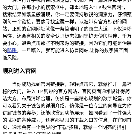
轻轻打开手机自带的浏览器，宛如开启一扇通往数字世界
的大门，在那小小的搜索框中，郑重地输入“TP 钱包官网”，
搜索结果如繁星般涌现，你一定要保持敏锐的洞察力，仔细甄
别每一个链接，要像寻找宝藏一样，认准带有官方标识的网
站，正规的官网网址就像一条简洁明了的康庄大道，不仅清晰
易懂，还会有相关的安全认证标志如同守护天使般相伴，千万
要小心，避免点击那些不明来源的链接，因为它们可能是伪装
的
陷阱
，一旦踏入，就可能进入仿冒网站,让你的数字资产面
临风险。
顺利进入官网
当你成功找到官网链接后，轻轻点击它，就像推开一扇神
秘的大门，进入 TP 钱包的官方网站，官网页面通常设计得简
洁大方，布局清晰合理，仿佛是一座精心规划的数字城堡，你
可以看到关于钱包的详细介绍，仿佛是一位专业的向导在为你
讲解钱包的奥秘；还能欣赏到功能展示，如同看到了一件强大
的武器的各种威力；还有那显眼的下载入口等信息，在官网首
页，通常会有一个明显的“下载”按钮，就像一个明亮的指引