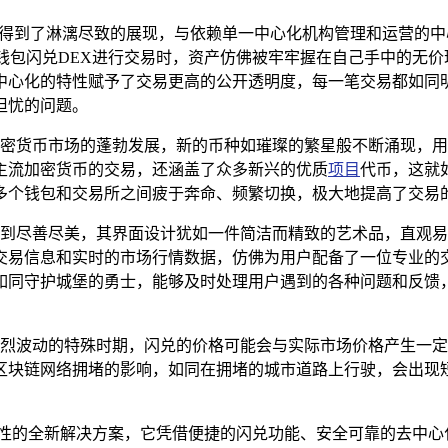
X中得到了淋漓尽致的展现，与依赖单一中心化机构管理和运营的
钱包闪兑DEX进行交易时，资产仿佛被牢牢握在自己手中的无
中心化的特性赋予了交易更高的公开透明度，每一笔交易都如同
担忧的问题。
着加密货币市场的蓬勃发展，新的币种如璀璨的繁星般不断涌现，用
等主流加密货币的交易，还涵盖了众多新兴的优质
项目
代币，这就
多个钱包和交易所之间疲于奔命、频繁切换，极大地提高了交易
求做到尽善尽美，其界面设计犹如一件简洁而精致的艺术品，直观
交易信息和实时的市场行情数据，仿佛为用户配备了一位专业的交
如同守护城堡的勇士，能够及时处理用户遇到的各种问题和反馈
情剧烈波动的特殊时期，闪兑的价格可能会与实际市场价格产生一
区块链网络拥堵的影响，如同在拥堵的城市道路上行驶，会出现
新性的全新解决方案，它凭借便捷的闪兑功能、安全可靠的去中