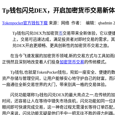
Tp钱包闪兑DEX，开启加密货币交易新
Tokenpocket官方钱包下载
来源：网络 作者： 编辑：qbadmin
Tp钱包闪兑DEX为加密货
币
交易带来全新体验，它以便捷
上，交易可迅速达成，满足投资者对即时交易的需求，其
兑DEX开启更顺畅、更具创新性的加密货币交易之旅。
在当今飞速发展的加密货币领域,新的交易方式与工具如雨
正悄然且深刻地改变着人们投身
加密货币交易
的传统模式。
Tp钱包,也就是TokenPocket钱包，宛如一座安
资产存储与管理空间，让用户能够安心地守护自己的财富，而闪
一扇通往全新交易世界的大门，带来别具一格的交易体验。
闪兑功能堪称Tp钱包闪兑DEX的最大亮点之一,在传统
时间，还容易让人在等待中错失市场良机，闪兑功能如同一位
眼间即可快速完成交易，这一神奇过程无需漫长等待订单匹配
用户来说，闪兑功能无疑是他们手中一把无往不胜的得力利器