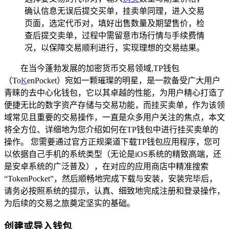
确认信息无误后提交买单，挂卖单同理，进入交易
页面，选定代币对，填好出售数量及期望售价，检
查后提交卖单，过程中需留意市场行情与手续费情
况，以保障交易顺利进行，实现理想的交易结果。
在当今蓬勃发展的加密货币交易领域,TP钱包
（To
K
enPocket）宛如一颗璀璨的明星，是一款备受广大用户
青睐的去中心化钱包，它以其卓越的性能，为用户精心打造了
便捷无比的数字资产存储与交易功能，而挂买卖单，作为该领
域常见且重要的交易操作，一直是众多用户关注的焦点，本文
将全方位、详细地为您介绍如何在TP钱包中进行挂买卖单的
操作。 您需要通过官方正规渠道下载TP钱包应用程序，您可
以依据自己手机的系统类型（无论是iOS系统的精致高端，还
是安卓系统的广泛普及），在对应的应用商店中精准搜索
“TokenPocket”，然后顺畅地完成下载与安装，安装完毕后，
请务必按照系统的提示，认真、细致地完成注册和登录操作，
为后续的交易之旅奠定坚实的基础。
创建或导入钱包