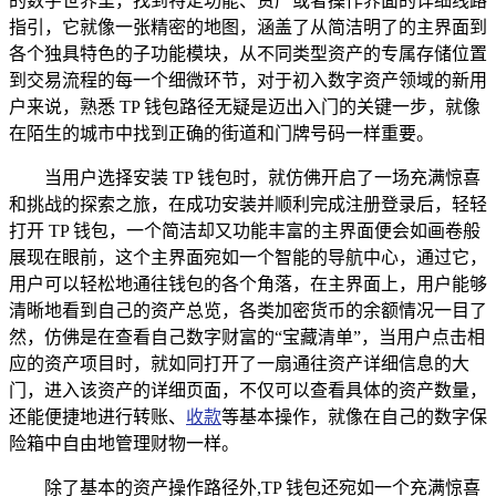
的数字世界里，找到特定功能、资产或者操作界面的详细线路
指引，它就像一张精密的地图，涵盖了从简洁明了的主界面到
各个独具特色的子功能模块，从不同类型资产的专属存储位置
到交易流程的每一个细微环节，对于初入数字资产领域的新用
户来说，熟悉 TP 钱包路径无疑是迈出入门的关键一步，就像
在陌生的城市中找到正确的街道和门牌号码一样重要。
当用户选择安装 TP 钱包时，就仿佛开启了一场充满惊喜
和挑战的探索之旅，在成功安装并顺利完成注册登录后，轻轻
打开 TP 钱包，一个简洁却又功能丰富的主界面便会如画卷般
展现在眼前，这个主界面宛如一个智能的导航中心，通过它，
用户可以轻松地通往钱包的各个角落，在主界面上，用户能够
清晰地看到自己的资产总览，各类加密货币的余额情况一目了
然，仿佛是在查看自己数字财富的“宝藏清单”，当用户点击相
应的资产项目时，就如同打开了一扇通往资产详细信息的大
门，进入该资产的详细页面，不仅可以查看具体的资产数量，
还能便捷地进行转账、
收款
等基本操作，就像在自己的数字保
险箱中自由地管理财物一样。
除了基本的资产操作路径外,TP 钱包还宛如一个充满惊喜