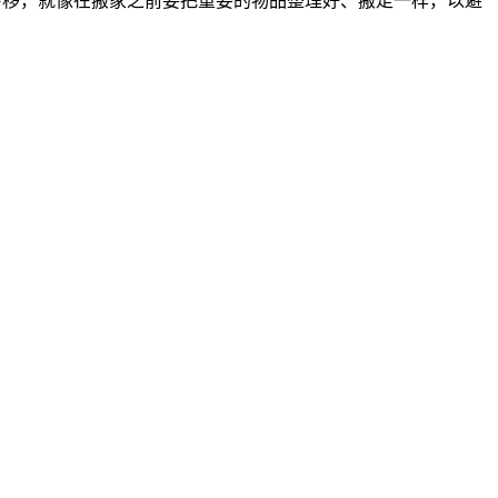
转移，就像在搬家之前要把重要的物品整理好、搬走一样，以避