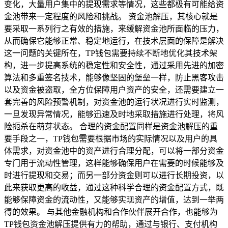
变化，大量用户集中的提现需求等情况，这些都极有可能给资
金池带来一定程度的风险和挑战。 资金池解压，其核心就是
要采取一系列行之有效的措施，来缓解资金池所面临的压力，
从而确保它能够正常、稳定地运行，在技术层面的保障是解决
这一问题的关键所在，TP钱包需要持续不断地优化其技术架
构，进一步提高系统的稳定性和安全性，通过采用先进的加密
算法和多重签名技术，能够像坚固的堡垒一样，防止黑客攻击
以及资金被盗取，全方位保障用户资产的安全，还需要建立一
套完善的风险预警机制，对资金池的运行状况进行实时监测，
一旦发现异常情况，能够迅速及时地采取措施进行处理，将风
险扼杀在萌芽状态。 合理的资金配置同样是资金池解压的重
要手段之一，TP钱包需要根据市场的实际情况以及用户的具
体需求，对资金池中的资产进行合理分配，可以将一部分资金
专门用于流动性管理，这样能够确保用户在需要的时候能够及
时进行提现和交易；而另一部分资金则可以进行长期投资，以
此来获取更高的收益，通过这种科学合理的资金配置方式，既
能够保障资金的流动性，又能够实现资产的增值，达到一举两
得的效果。 与其他金融机构和合作伙伴展开合作，也能够为
TP钱包资金池解压提供有力的帮助，通过与银行、支付机构