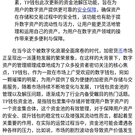
素，TP钱包此次更新的资金池解压功能，旨在为
用户的数字资产提供更可靠的
安全保障
，确保资产
在存储和交易过程中的安全性，该功能也有助于提
升数字资产的流动性与活力，让用户能更灵活地管
理和运用自己的资产，为用户在数字资产领域的操
作带来更多便利与保障。
在当今这个被数字化浪潮全面席卷的时代，加密货
币
市场
正呈现出一派蓬勃发展的繁荣景象，在这样的大背景下，数字
资产的管理顺理成章地成为了众多投资者密切关注的核心焦
点，TP钱包，作为一款在市场上广受欢迎的数字钱包，宛如
一颗璀璨的明星，为用户提供了极为便捷的加密资产存储与交
易服务，随着市场持续不断地变化与发展，TP钱包资金池的
管理以及解压问题，逐渐成为了行业内备受瞩目的热门话题。
TP钱包资金池，是指钱包里集中存储并管理用户数字资产的
一个资金集合体，这个资金池的有效管理，对于保障用户资产
的安全、提升钱包的稳定性以及增强其流动性而言，都起着至
关重要的作用，在实际的运营过程当中，资金池可能会遭遇各
种各样的压力，比如说，市场的剧烈波动会导致资产价值发生