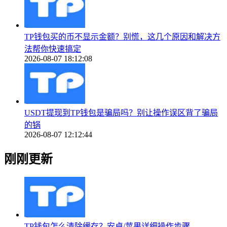
TP钱包买的币不显示金额？别慌，这几个原因和解决方
法帮你快速搞定
2026-08-07 18:12:08
USDT提现到TP钱包是骗局吗？别让操作误区背了骗局
的锅
2026-08-07 12:12:44
刚刚更新
TP钱包怎么清除缓存？安卓/苹果详细操作步骤