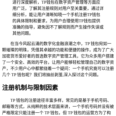
进行深度解析，TP钱包在数字资产管理等方面应
用广泛，了解其注册规则对用户至关重要，通过详
细分析，能让用户清晰知晓一个手机注册TP钱包
的具体限制和要求，为用户合理使用TP钱包提供
准确的指导，避免因不了解规则而产生操作失误或
其他问题。
在当今风起云涌的数字化金融浪潮之中，TP 钱包宛如一
颗璀璨的明珠，凭借其卓越的功能和便捷的操作，成为了广大
加密货币爱好者的首选数字资产管理工具，它为众多用户搭建
了一个安全、高效的平台，让用户能够轻松管理自己的数字资
产，不少用户心中都萦绕着一个疑问：一个手机究竟可以注册
几个 TP 钱包呢？我们将抽丝剥茧,深入探讨这个问题。
注册机制与限制因素
TP 钱包的注册途径丰富多样，常见的是基于手机号码、
邮箱等方式，从纯粹的技术层面来讲，一个手机号码并没有被
严格限定只能注册一个 TP 钱包，但 TP 钱包的运营方为了构