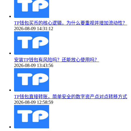
TP钱包买币的核心逻辑，为什么要重视并增加流动性？
2026-08-09 14:31:12
安装TP钱包有风险吗？还能放心使用吗？
2026-08-09 13:43:56
TP钱包直接转账，简单安全的数字资产点对点转移方式
2026-08-09 12:58:59