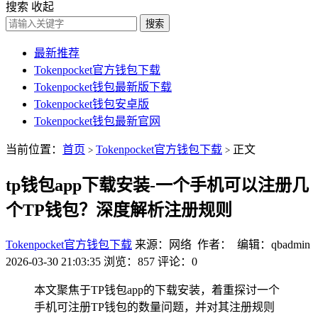
搜索
收起
搜索
最新推荐
Tokenpocket官方钱包下载
Tokenpocket钱包最新版下载
Tokenpocket钱包安卓版
Tokenpocket钱包最新官网
当前位置：
首页
Tokenpocket官方钱包下载
正文
>
>
tp钱包app下载安装-一个手机可以注册几
个TP钱包？深度解析注册规则
Tokenpocket官方钱包下载
来源：网络 作者： 编辑：qbadmin
2026-03-30 21:03:35
浏览：857
评论：0
本文聚焦于TP钱包app的下载安装，着重探讨一个
手机可注册TP钱包的数量问题，并对其注册规则