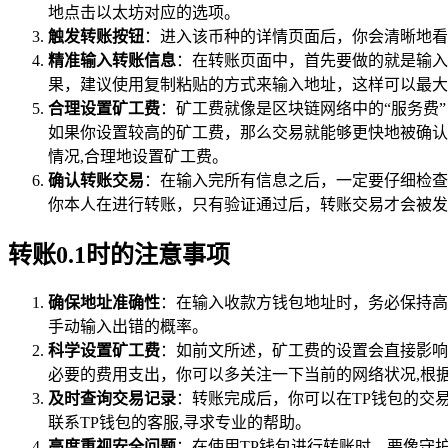
地点击以太坊对应的选项。
触发转账按钮
：进入该币种的详情页面后，你会清晰地看
精准输入转账信息
：在转账页面中，首先要做的就是输入
果，建议使用复制粘贴的方式来输入地址，这样可以最大程
合理设置矿工费
：矿工费就像是区块链网络中的“服务费
如果你设置较高的矿工费，那么交易就能够更快地被确认
情况,合理地设置矿工费。
确认转账交易
：在输入完所有信息之后，一定要仔细检查
你本人在进行转账，只有验证通过后，转账交易才会被发
转账0.1时的注意事项
确保地址准确性
：在输入收款方钱包地址时，务必保持高
手动输入出错的概率。
科学设置矿工费
：如前文所述，矿工费的设置会直接影响
必要的费用支出，你可以多关注一下当前的网络状况,根
及时查询交易记录
：转账完成后，你可以在TP钱包的交
联系TP钱包的客服,寻求专业的帮助。
高度重视安全问题
：在使用TP钱包进行转账时，要像守