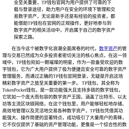
全至关重要，TP钱包官网为用户提供了可靠的下
载与登录途径，助力用户在安全的环境下管理和交
易数字资产，无论是新手还是有经验的投资者，都
能借助TP钱包在官网的正规操作，更好地参与到
数字资产的相关活动中，开启属于自己的数字资产
探索之路。
在当今这个被数字化浪潮全面席卷的时代，
数字资产
的管
理与交易已然成为众多投资者密切关注的核心焦点，在这一领
域中，TP钱包宛如一颗璀璨的明星，作为一款备受欢迎的数
字钱包，它为广大用户提供了极为便捷且安全可靠的数字资产
管理服务，而通过正确的TP钱包官网登录，无疑是开启这场
精彩数字资产之旅至关重要的第一步。 TP钱包，其全称为
TokenPocket钱包，是一款功能强大且支持多链的数字钱包，
它犹如一个庞大而包容的数字资产王国，涵盖了比特币、以太
坊等主流区块链网络，在这个钱包里，用户能够轻松地存储、
高效地管理以及灵活地交易各种数字资产，TP钱包凭借其功
能强大、操作简便的显著特点，成功吸引了大量用户的青睐，
它不仅仅提供了基础的资产管理功能，更像是一个综合性的数