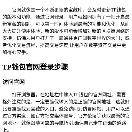
官网就像是一个不断更新的宝藏库，会及时更新TP钱包
的版本和功能，通过官网登录，用户就如同拥有了一把开启最
新宝藏的钥匙，可以第一时间体验到最新的功能和优化，从而
大大提升使用体验，新的版本可能会增加对新的区块链网络的
支持，仿佛为用户打开了一扇通往更广阔数字世界的大门；或
者优化交易流程，提高交易速度,让用户在数字资产交易中更
加得心应手。
TP钱包官网登录步骤
访问官网
打开浏览器，在地址栏中输入TP钱包的官方网址，需要
格外注意的是，一定要确保输入的是正确的官网地址，这就好
比要准确找到宝藏的入口，避免访问到仿冒网站，用户可以通
过官方渠道，如官方社交媒体账号、官方论坛等获取最新的官
网地址，就像跟随可靠的导航指引,确保自己走在正确的道路
上。