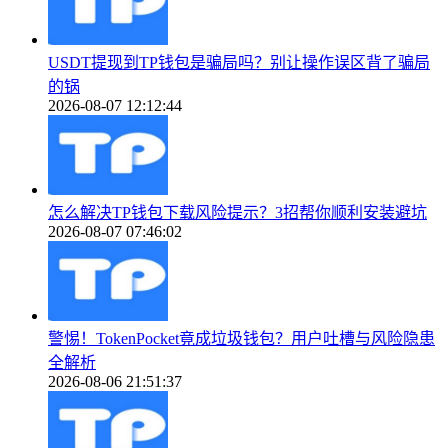
USDT提现到TP钱包是骗局吗？别让操作误区背了骗局
的锅
2026-08-07 12:12:44
怎么解决TP钱包下载风险提示？3招帮你顺利安装避坑
2026-08-07 07:46:02
警惕！TokenPocket竟成垃圾钱包？用户吐槽与风险隐患
全解析
2026-08-06 21:51:37