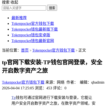
搜索
收起
搜索
最新推荐
Tokenpocket官方钱包下载
Tokenpocket钱包最新版下载
Tokenpocket钱包安卓版
Tokenpocket钱包最新官网
当前位置：
首页
Tokenpocket官方钱包下载
正文
>
>
tp官网下载安装-TP钱包官网登录，安全
开启数字资产之旅
Tokenpocket官方钱包下载
来源：网络 作者： 编辑：qbadmin
2026-04-04 17:25:05
浏览：453
评论：0
Tp
钱包可通过官网进行下载安装与登录，它能让
用户安全开启数字资产之旅，在数字资产领域，安