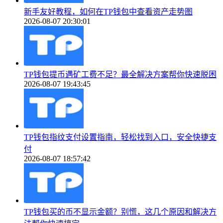
新手友好教程，如何在TP钱包中查看资产走势图
2026-08-07 20:30:01
TP钱包提币遇矿工费不足？最全解决方案帮你快速脱困
2026-08-07 19:43:45
TP钱包指纹支付设置指南，轻松找到入口，安全快捷支
付
2026-08-07 18:57:42
TP钱包买的币不显示金额？别慌，这几个原因和解决方