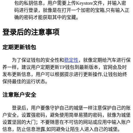
包的私钥信息，用户需要上传Keystore文件，并输入密
码进行登录，就像是在打开一个加密的宝箱,只有输入正
确的密码才能获取其中的宝藏。
登录后的注意事项
定期更新钱包
为了保证钱包的安全性和
稳定性
，就像定期给汽车进行保
养一样，建议用户定期更新TP钱包到最新版本，官网会及时
发布更新信息，用户可以根据提示进行更新操作,让钱包始终
保持最佳的运行状态。
注意账户安全
登录后，用户要像守护自己的城堡一样注意保护自己的账
户安全，设置强密码，避免使用简单易猜的密码，就像为城堡
设置坚固的大门；不要随意在不可信的网站或应用中输入账户
信息，防止信息泄露,如同避免让陌生人进入自己的城堡。