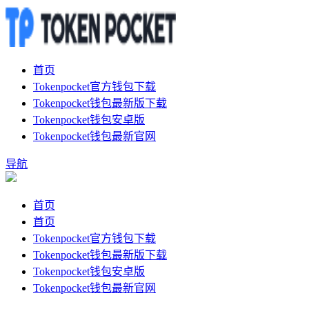
首页
Tokenpocket官方钱包下载
Tokenpocket钱包最新版下载
Tokenpocket钱包安卓版
Tokenpocket钱包最新官网
导航
首页
首页
Tokenpocket官方钱包下载
Tokenpocket钱包最新版下载
Tokenpocket钱包安卓版
Tokenpocket钱包最新官网