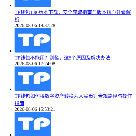
TP钱包1.86版本下载，安全获取指南与版本核心升级解
析
2026-08-06 19:37:28
TP钱包不能用？别慌，这5个原因及解决办法
2026-08-06 17:24:08
TP钱包如何将数字资产转换为人民币？合规路径与操作
指南
2026-08-06 15:53:21