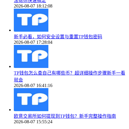
法帮你快速搞定
2026-08-07 18:12:08
新手必看，如何安全设置与重置TP钱包密码
2026-08-07 17:28:04
TP钱包怎么查自己有哪些币？超详细操作步骤新手一看
就会
2026-08-07 16:41:16
欧意交易所如何提现到TP钱包？新手完整操作指南
2026-08-07 15:55:24