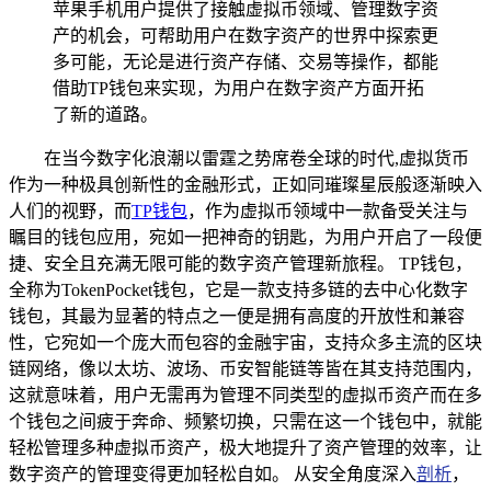
苹果手机用户提供了接触虚拟币领域、管理数字资
产的机会，可帮助用户在数字资产的世界中探索更
多可能，无论是进行资产存储、交易等操作，都能
借助TP钱包来实现，为用户在数字资产方面开拓
了新的道路。
在当今数字化浪潮以雷霆之势席卷全球的时代,虚拟货币
作为一种极具创新性的金融形式，正如同璀璨星辰般逐渐映入
人们的视野，而
TP钱包
，作为虚拟币领域中一款备受关注与
瞩目的钱包应用，宛如一把神奇的钥匙，为用户开启了一段便
捷、安全且充满无限可能的数字资产管理新旅程。 TP钱包，
全称为TokenPocket钱包，它是一款支持多链的去中心化数字
钱包，其最为显著的特点之一便是拥有高度的开放性和兼容
性，它宛如一个庞大而包容的金融宇宙，支持众多主流的区块
链网络，像以太坊、波场、币安智能链等皆在其支持范围内，
这就意味着，用户无需再为管理不同类型的虚拟币资产而在多
个钱包之间疲于奔命、频繁切换，只需在这一个钱包中，就能
轻松管理多种虚拟币资产，极大地提升了资产管理的效率，让
数字资产的管理变得更加轻松自如。 从安全角度深入
剖析
，