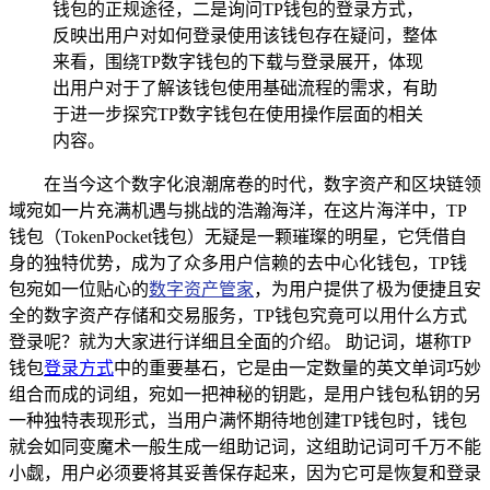
钱包的正规途径，二是询问TP钱包的登录方式，
反映出用户对如何登录使用该钱包存在疑问，整体
来看，围绕TP数字钱包的下载与登录展开，体现
出用户对于了解该钱包使用基础流程的需求，有助
于进一步探究TP数字钱包在使用操作层面的相关
内容。
在当今这个数字化浪潮席卷的时代，数字资产和区块链领
域宛如一片充满机遇与挑战的浩瀚海洋，在这片海洋中，TP
钱包（TokenPocket钱包）无疑是一颗璀璨的明星，它凭借自
身的独特优势，成为了众多用户信赖的去中心化钱包，TP钱
包宛如一位贴心的
数字资产管家
，为用户提供了极为便捷且安
全的数字资产存储和交易服务，TP钱包究竟可以用什么方式
登录呢？就为大家进行详细且全面的介绍。 助记词，堪称TP
钱包
登录方式
中的重要基石，它是由一定数量的英文单词巧妙
组合而成的词组，宛如一把神秘的钥匙，是用户钱包私钥的另
一种独特表现形式，当用户满怀期待地创建TP钱包时，钱包
就会如同变魔术一般生成一组助记词，这组助记词可千万不能
小觑，用户必须要将其妥善保存起来，因为它可是恢复和登录