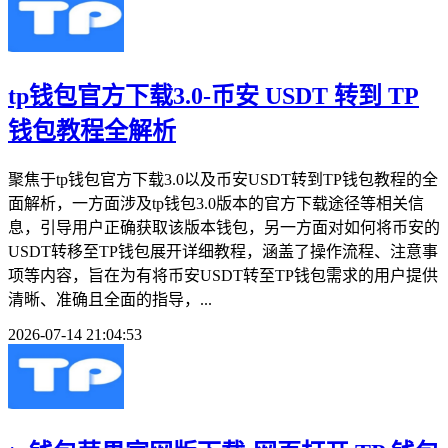
tp钱包官方下载3.0-币安 USDT 转到 TP
钱包教程全解析
聚焦于tp钱包官方下载3.0以及币安USDT转到TP钱包教程的全
面解析，一方面涉及tp钱包3.0版本的官方下载途径等相关信
息，引导用户正确获取该版本钱包，另一方面对如何将币安的
USDT转移至TP钱包展开详细教程，涵盖了操作流程、注意事
项等内容，旨在为有将币安USDT转至TP钱包需求的用户提供
清晰、准确且全面的指导，...
2026-07-14 21:04:53