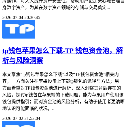
冷操作，可大大提升资产安全性，帮助用户更加安心地管理自
身数字资产，为其在数字资产领域的存储与交易奠定...
2026-07-04 20:30:45
tp钱包苹果怎么下载-TP 钱包资金池，解
析与风险洞察
本文聚焦“tp钱包苹果怎么下载”以及“TP钱包资金池”相关内
容，一方面关注在苹果设备上下载tp钱包的途径与方法；另一
方面着重对TP钱包资金池进行解析，深入洞察其背后存在的
风险，探讨tp钱包在苹果端的下载问题，能为苹果用户使用该
钱包提供指引；而对资金池的风险分析，有助于使用者更清晰
地认识可能面临的状况，...
2026-07-02 21:52:04