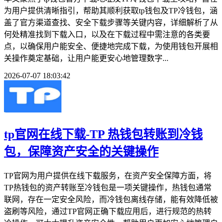
为用户提供清晰指引，帮助其顺利获取tp钱包及TP冷钱包，涵
盖了官方渠道查找、安全下载步骤等关键内容，详细解析了从
何处精准找到下载入口，以及在下载过程中需注意的各类要
点，以确保用户能安全、便捷地完成下载，为使用钱包开展相
关操作奠定基础，让用户能更安心地管理数字...
2026-07-07 18:03:42
tp官网在线下载-TP 热钱包转账到冷钱
包，保障资产安全的关键操作
TP官网为用户提供在线下载服务，在资产安全保障方面，将
TP热钱包的资产转账至冷钱包是一项关键操作，热钱包通常
联网，存在一定安全风险，而冷钱包离线存储，能有效降低被
盗刷等风险，通过TP官网正确下载应用后，进行规范的热转