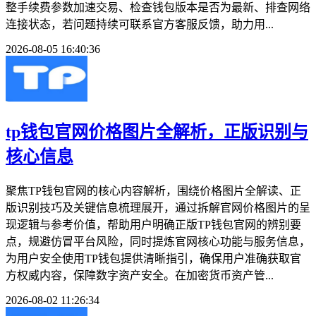
整手续费参数加速交易、检查钱包版本是否为最新、排查网络
连接状态，若问题持续可联系官方客服反馈，助力用...
2026-08-05 16:40:36
tp钱包官网价格图片全解析，正版识别与
核心信息
聚焦TP钱包官网的核心内容解析，围绕价格图片全解读、正
版识别技巧及关键信息梳理展开，通过拆解官网价格图片的呈
现逻辑与参考价值，帮助用户明确正版TP钱包官网的辨别要
点，规避仿冒平台风险，同时提炼官网核心功能与服务信息，
为用户安全使用TP钱包提供清晰指引，确保用户准确获取官
方权威内容，保障数字资产安全。在加密货币资产管...
2026-08-02 11:26:34