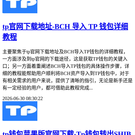
tp官网下载地址-BCH 导入 TP 钱包详细
教程
主要聚焦于tp官网下载地址及BCH导入TP钱包的详细教程，
一方面涉及到tp官网的下载途径，这是获取TP钱包的关键入
口；另一方面着重阐述BCH导入TP钱包的具体操作步骤，详
细的教程能帮助用户顺利将BCH资产导入到TP钱包中，对于
有相关需求的用户来说，提供了清晰的指引，无论是新手还是
有一定经验的用户，都可借助此教程完成...
2026-06-30 08:30:22
tp钱包苹果版官网下载-Tp钱包转出SHIB