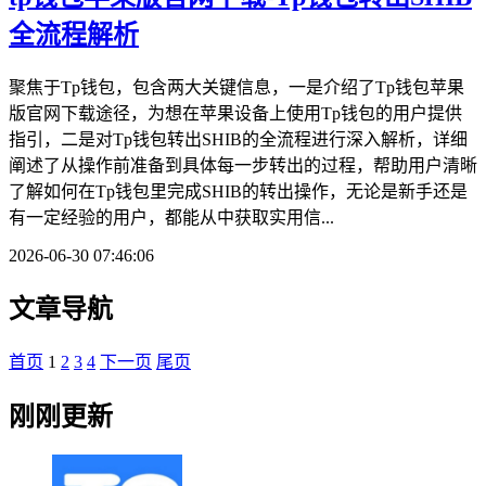
全流程解析
聚焦于Tp钱包，包含两大关键信息，一是介绍了Tp钱包苹果
版官网下载途径，为想在苹果设备上使用Tp钱包的用户提供
指引，二是对Tp钱包转出SHIB的全流程进行深入解析，详细
阐述了从操作前准备到具体每一步转出的过程，帮助用户清晰
了解如何在Tp钱包里完成SHIB的转出操作，无论是新手还是
有一定经验的用户，都能从中获取实用信...
2026-06-30 07:46:06
文章导航
首页
1
2
3
4
下一页
尾页
刚刚更新