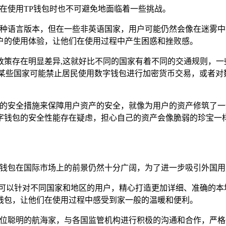
人在使用TP钱包时也不可避免地面临着一些挑战。
了多种语言版本，但在一些非英语国家，用户可能仍然会像在迷雾
户的使用体验，让他们在使用过程中产生困惑和挫败感。
政策存在明显差异,这就好比不同的国家有着不同的交通规则，一
，某些国家可能禁止居民使用数字钱包进行加密货币交易，或者对
系列的安全措施来保障用户资产的安全，就像为用户的资产修筑了
字钱包的安全性能存在疑虑，担心自己的资产会像脆弱的珍宝一
P钱包在国际市场上的前景仍然十分广阔，为了进一步吸引外国用
还可以针对不同国家和地区的用户，精心打造更加详细、准确的本
钱包，让他们在使用过程中感受到家一般的温暖和便利。
同一位聪明的航海家，与各国监管机构进行积极的沟通和合作，严