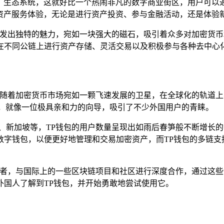
用）生态系统，这就好比一个热闹非凡的数字商业街区，用户可以
资产服务体验，无论是进行资产投资、参与金融活动，还是体验
散发出独特的魅力，宛如一块强大的磁石，吸引着众多对加密货币
在不同公链上进行资产存储、灵活交易以及积极参与各种去中心
体,随着加密货币市场宛如一颗飞速发展的卫星，在全球化的轨道
能，就像一位极具亲和力的向导，吸引了不少外国用户的青睐。
国、新加坡等，TP钱包的用户数量呈现出如雨后春笋般不断增长
字钱包，以便更好地管理和交易加密资产，而TP钱包的多链支持
使者，与国际上的一些区块链项目和社区进行深度合作，通过这些
外国人了解到TP钱包，并开始勇敢地尝试使用它。