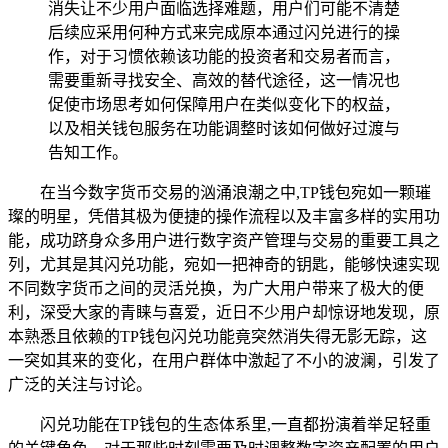
消失让不少用户面临选择难题，用户们可能不清楚
后续应采用何种方式来完成原本通过闪兑进行的操
作，对于习惯依赖该功能的投资者和交易者而言，
需要重新寻找安全、高效的替代途径，这一情况也
促使市场思考如何保障用户在类似变化下的权益，
以及相关钱包服务在功能调整时该如何做好过渡与
告知工作。
在当今数字货币交易的汹涌浪潮之中,TP钱包宛如一颗璀
璨的明星，凭借其极为便捷的操作流程以及丰富多样的实用功
能，成功跻身众多用户进行数字资产管理与交易的重要工具之
列，尤其是其闪兑功能，宛如一把神奇的钥匙，能够快速实现
不同数字货币之间的灵活兑换，为广大用户带来了极大的便
利，深受大家的青睐与喜爱，近日不少用户却惊讶地发现，原
本熟悉且依赖的TP钱包闪兑功能竟突然消失得无影无踪，这
一突如其来的变化，在用户群体中激起了不小的波澜，引发了
广泛的关注与讨论。
闪兑功能在TP钱包的生态体系里,一直都扮演着举足轻重