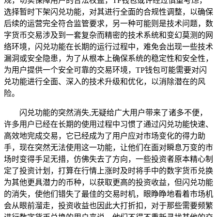
规，切实保障用户的合法权益，TP钱包或许经过慎重考虑，
选择暂时下架闪兑功能，对其进行全面的合规性调整，以确保
后续的运营完全符合监管要求，另一种可能则是技术问题，数
字货币交易涉及到一套复杂而精密的技术系统和变幻莫测的网
络环境，闪兑功能在长期的运行过程中，难免会出现一些技术
漏洞或安全隐患，为了从根本上确保系统的稳定性和安全性，
为用户提供一个安全可靠的交易环境，TP钱包可能需要对闪
兑功能进行全面、深入的技术升级和优化，以消除潜在的风
险。
闪兑功能的突然消失,无疑给广大用户带来了诸多不便，
许多用户已经在长期的使用过程中习惯了通过闪兑功能快速、
高效地完成交易，它已经成为了用户应对市场变化的得力助
手，现在突然无法使用这一功能，让他们在面对瞬息万变的市
场时变得手足无措，仿佛失去了方向，一些投资者原本精心制
定了投资计划，打算在行情上涨时及时将手中的数字货币兑换
为其他更具潜力的币种，以获取更高的投资收益，但闪兑功能
的消失，使他们错失了最佳的交易时机，眼睁睁地看着市场机
会从眼前溜走，投资收益也因此大打折扣，对于那些需要频繁