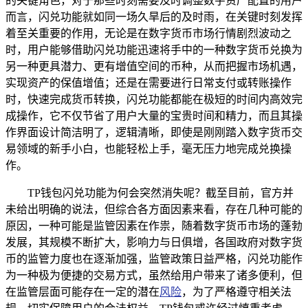
的关键角色，对于那些时刻需要及时调整数字资产配置的用户
而言，闪兑功能就如同一场久旱后的及时雨，在关键时刻发挥
着至关重要的作用，无论是在数字货币市场行情剧烈波动之
时，用户能够借助闪兑功能迅速将手中的一种数字货币兑换为
另一种更具潜力、更有增值空间的币种，从而把握市场机遇，
实现资产的保值增值；还是在需要进行日常支付或转账操作
时，快速完成货币转换，闪兑功能都能在极短的时间内高效完
成操作，它不仅节省了用户大量的宝贵时间和精力，而且其操
作界面设计简洁明了，逻辑清晰，即使是刚刚踏入数字货币交
易领域的新手小白，也能轻松上手，毫无压力地完成兑换操
作。
TP钱包闪兑功能为何会突然消失呢？截至目前，官方并
未给出明确的说法，但综合各方面因素来看，存在几种可能的
原因，一种可能是监管因素在作祟，随着数字货币市场的蓬勃
发展，其规模不断扩大，影响力与日俱增，各国政府对数字货
币的监管力度也在逐渐加强，监管政策日益严格，闪兑功能作
为一种极为便捷的交易方式，虽然给用户带来了诸多便利，但
在监管层面可能存在一定的潜在
风险
，为了严格遵守相关法