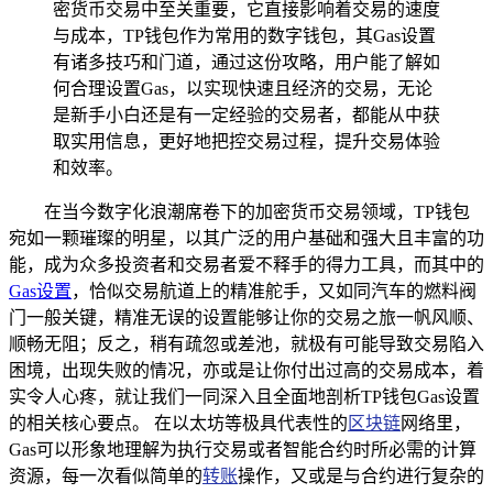
密货币交易中至关重要，它直接影响着交易的速度
与成本，TP钱包作为常用的数字钱包，其Gas设置
有诸多技巧和门道，通过这份攻略，用户能了解如
何合理设置Gas，以实现快速且经济的交易，无论
是新手小白还是有一定经验的交易者，都能从中获
取实用信息，更好地把控交易过程，提升交易体验
和效率。
在当今数字化浪潮席卷下的加密货币交易领域，TP钱包
宛如一颗璀璨的明星，以其广泛的用户基础和强大且丰富的功
能，成为众多投资者和交易者爱不释手的得力工具，而其中的
Gas设置
，恰似交易航道上的精准舵手，又如同汽车的燃料阀
门一般关键，精准无误的设置能够让你的交易之旅一帆风顺、
顺畅无阻；反之，稍有疏忽或差池，就极有可能导致交易陷入
困境，出现失败的情况，亦或是让你付出过高的交易成本，着
实令人心疼，就让我们一同深入且全面地剖析TP钱包Gas设置
的相关核心要点。 在以太坊等极具代表性的
区块链
网络里，
Gas可以形象地理解为执行交易或者智能合约时所必需的计算
资源，每一次看似简单的
转账
操作，又或是与合约进行复杂的