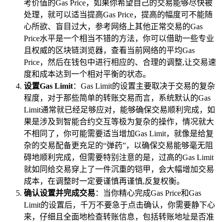
考价值的Gas Price，如果你希望自己的交易能够尽快被
处理，就可以适当提高Gas Price，提高的幅度可不能随
心所欲、盲目过大，参考网络上其他正常交易的Gas
Price水平是一个相当不错的方法，你可以借助一些专业
且权威的区块链浏览器，查看当前网络的平均Gas
Price，然后在钱包中进行相应的、合理的调整,让交易速
度和成本达到一个相对平衡的状态。
设置Gas Limit
：Gas Limit的设置主要取决于交易的复杂
程度，对于那些简单的转账交易而言，系统默认的Gas
Limit通常就已经足够应对，能够确保交易顺利完成，如
果是涉及到智能合约交互等极为复杂的操作，情况就大
不相同了，你可能需要适当增加Gas Limit，就像是给复
杂的交易配备更充足的“弹药”，以确保交易能够毫无阻
碍地顺利完成，但需要特别注意的是，过高的Gas Limit
就如同给交易穿上了一件沉重的铠甲，会大幅增加交易
成本，在调整时一定要谨慎再谨慎,反复权衡。
确认设置并完成交易
：当你精心完成Gas Price和Gas
Limit的设置后，千万不要急于点击确认，你需要静下心
来，仔细且全面地检查转账信息，包括转账地址是否准