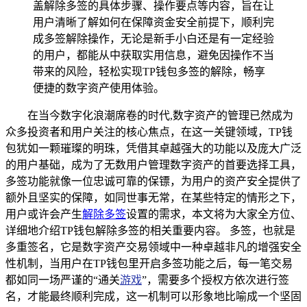
盖解除多签的具体步骤、操作要点等内容，旨在让
用户清晰了解如何在保障资金安全前提下，顺利完
成多签解除操作，无论是新手小白还是有一定经验
的用户，都能从中获取实用信息，避免因操作不当
带来的风险，轻松实现TP钱包多签的解除，畅享
便捷的数字资产使用体验。
在当今数字化浪潮席卷的时代,数字资产的管理已然成为
众多投资者和用户关注的核心焦点，在这一关键领域，TP钱
包犹如一颗璀璨的明珠，凭借其卓越强大的功能以及庞大广泛
的用户基础，成为了无数用户管理数字资产的首要选择工具，
多签功能就像一位忠诚可靠的保镖，为用户的资产安全提供了
额外且坚实的保障，如同世事无常，在某些特定的情形之下，
用户或许会产生
解除多签
设置的需求，本文将为大家全方位、
详细地介绍TP钱包解除多签的相关重要内容。 多签，也就是
多重签名，它是数字资产交易领域中一种卓越非凡的增强安全
性机制，当用户在TP钱包里开启多签功能之后，每一笔交易
都如同一场严谨的“通关
游戏
”，需要多个授权方依次进行签
名，才能最终顺利完成，这一机制可以形象地比喻成一个坚固