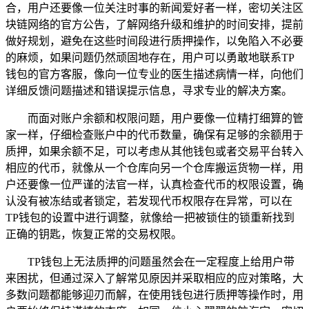
合，用户还要像一位关注时事的新闻爱好者一样，密切关注区
块链网络的官方公告，了解网络升级和维护的时间安排，提前
做好规划，避免在这些时间段进行质押操作，以免陷入不必要
的麻烦，如果问题仍然顽固地存在，用户可以勇敢地联系TP
钱包的官方客服，像向一位专业的医生描述病情一样，向他们
详细反馈问题描述和错误提示信息，寻求专业的解决方案。
而面对账户余额和权限问题，用户要像一位精打细算的管
家一样，仔细检查账户中的代币数量，确保有足够的余额用于
质押，如果余额不足，可以考虑从其他钱包或者交易平台转入
相应的代币，就像从一个仓库向另一个仓库搬运货物一样，用
户还要像一位严谨的法官一样，认真检查代币的权限设置，确
认没有被冻结或者锁定，若发现代币权限存在异常，可以在
TP钱包的设置中进行调整，就像给一把被锁住的锁重新找到
正确的钥匙，恢复正常的交易权限。
TP钱包上无法质押的问题虽然会在一定程度上给用户带
来困扰，但通过深入了解常见原因并采取相应的应对策略，大
多数问题都能够迎刃而解，在使用钱包进行质押等操作时，用