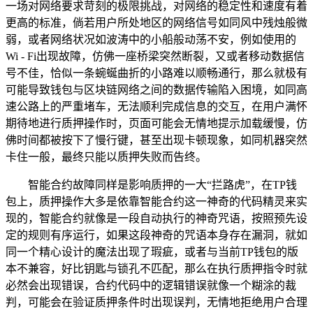
一场对网络要求苛刻的极限挑战，对网络的稳定性和速度有着
更高的标准，倘若用户所处地区的网络信号如同风中残烛般微
弱，或者网络状况如波涛中的小船般动荡不安，例如使用的
Wi - Fi出现故障，仿佛一座桥梁突然断裂，又或者移动数据信
号不佳，恰似一条蜿蜒曲折的小路难以顺畅通行，那么就极有
可能导致钱包与区块链网络之间的数据传输陷入困境，如同高
速公路上的严重堵车，无法顺利完成信息的交互，在用户满怀
期待地进行质押操作时，页面可能会无情地提示加载缓慢，仿
佛时间都被按下了慢行键，甚至出现卡顿现象，如同机器突然
卡住一般，最终只能以质押失败而告终。
智能合约故障同样是影响质押的一大“拦路虎”，在TP钱
包上，质押操作大多是依靠智能合约这一神奇的代码精灵来实
现的，智能合约就像是一段自动执行的神奇咒语，按照预先设
定的规则有序运行，如果这段神奇的咒语本身存在漏洞，就如
同一个精心设计的魔法出现了瑕疵，或者与当前TP钱包的版
本不兼容，好比钥匙与锁孔不匹配，那么在执行质押指令时就
必然会出现错误，合约代码中的逻辑错误就像一个糊涂的裁
判，可能会在验证质押条件时出现误判，无情地拒绝用户合理