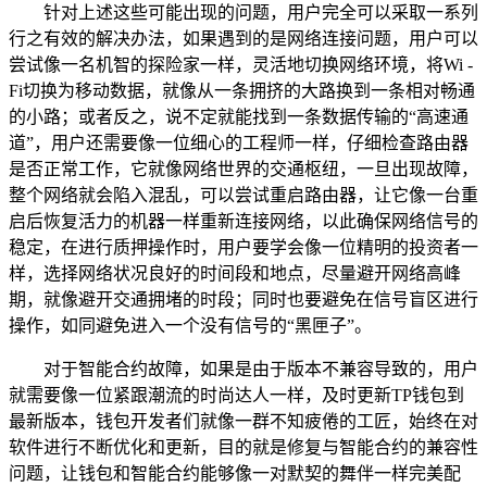
针对上述这些可能出现的问题，用户完全可以采取一系列
行之有效的解决办法，如果遇到的是网络连接问题，用户可以
尝试像一名机智的探险家一样，灵活地切换网络环境，将Wi -
Fi切换为移动数据，就像从一条拥挤的大路换到一条相对畅通
的小路；或者反之，说不定就能找到一条数据传输的“高速通
道”，用户还需要像一位细心的工程师一样，仔细检查路由器
是否正常工作，它就像网络世界的交通枢纽，一旦出现故障，
整个网络就会陷入混乱，可以尝试重启路由器，让它像一台重
启后恢复活力的机器一样重新连接网络，以此确保网络信号的
稳定，在进行质押操作时，用户要学会像一位精明的投资者一
样，选择网络状况良好的时间段和地点，尽量避开网络高峰
期，就像避开交通拥堵的时段；同时也要避免在信号盲区进行
操作，如同避免进入一个没有信号的“黑匣子”。
对于智能合约故障，如果是由于版本不兼容导致的，用户
就需要像一位紧跟潮流的时尚达人一样，及时更新TP钱包到
最新版本，钱包开发者们就像一群不知疲倦的工匠，始终在对
软件进行不断优化和更新，目的就是修复与智能合约的兼容性
问题，让钱包和智能合约能够像一对默契的舞伴一样完美配