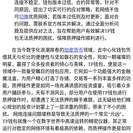
连接不稳定、钱包版本过低、合约异常等，针对不
同原因，提出了切实可行的应对策略，若网络不佳
可
切换
优质网络；若版本过低则及时更新；面对合
约问题，需联系官方核实并解决，通过全面分析问
题及提供应对之法，旨在帮助用户有效解决TP钱
包无法质押的困扰，保障质押操作顺利进行。
在当今数字化浪潮席卷的
加密货币
领域，去中心化钱包凭
借其无与伦比的便捷性与坚如磐石的安全性，宛如一颗璀璨的
明星，赢得了众多投资者的倾心与青睐，TP钱包，便是这一
领域中一款备受瞩目的钱包应用，它宛如一个功能强大的金融
魔法盒，为用户精心打造了存储、交易等一系列丰富多样的功
能，质押操作更是如同一场充满诱惑的投资盛宴，吸引着众多
用户踊跃参与，天有不测风云，部分用户在使用TP钱包进行
质押操作时，却遭遇了无法质押的棘手难题，这无疑给他们精
心规划的投资计划蒙上了一层浓重的阴影，带来了不小的困
扰。 网络连接问题堪称是导致无法质押的一个常见“元凶”，
TP钱包就像一个在数字世界中高速运转的精密仪器，其正常
运行对稳定的网络环境有着极高的依赖，而质押操作更是如同