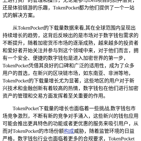
上进行资产的管理和操作，无论是参与Defi项目的质押借贷，
还是体验链游的乐趣，TokenPocket都为他们提供了一个一站
式的解决方案。
从TokenPocket的下载量数据来看,其在全球范围内呈现出
持续增长的趋势，这背后反映出的是市场对于数字钱包需求的
不断提升，随着加密货币市场的逐渐成熟，越来越多的投资者
和爱好者开始关注并参与到这个领域中来，对于他们而言，拥
有一个安全、便捷的数字钱包是进入加密世界的第一步，
TokenPocket凭借其良好的口碑和广泛的适用性，成为了众多
用户的首选，在新兴的区块链市场，如东南亚、非洲等地，
TokenPocket的下载量增长尤为显著，这些地区的用户对于新
兴技术和金融创新有着较高的热情，数字钱包在他们进行加密
资产的管理和交易方面发挥着至关重要的作用。
TokenPocket下载量的增长也面临着一些挑战,数字钱包市
场竞争激烈，不断有新的竞争对手涌入，这些新兴的钱包应用
可能会推出更具特色的功能或者更优惠的服务来吸引用户，从
而对TokenPocket的市场份额
构成
威胁，随着监管环境的日益
严格，数字钱包行业也面临着更多的合规要求，TokenPocket