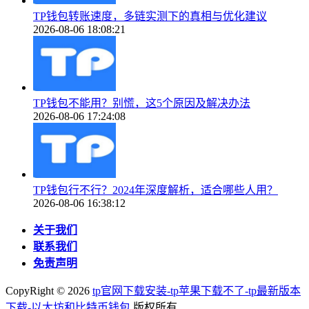
TP钱包转账速度，多链实测下的真相与优化建议
2026-08-06 18:08:21
TP钱包不能用？别慌，这5个原因及解决办法
2026-08-06 17:24:08
TP钱包行不行？2024年深度解析，适合哪些人用？
2026-08-06 16:38:12
关于我们
联系我们
免责声明
CopyRight ©
2026
tp官网下载安装-tp苹果下载不了-tp最新版本
下载-以太坊和比特币钱包
版权所有