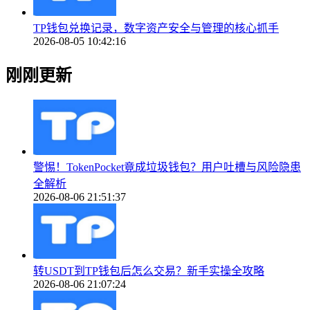
TP钱包兑换记录，数字资产安全与管理的核心抓手
2026-08-05 10:42:16
刚刚更新
警惕！TokenPocket竟成垃圾钱包？用户吐槽与风险隐患
全解析
2026-08-06 21:51:37
转USDT到TP钱包后怎么交易？新手实操全攻略
2026-08-06 21:07:24