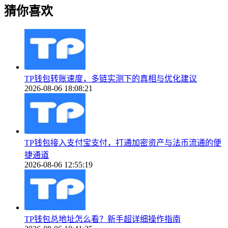
猜你喜欢
TP钱包转账速度，多链实测下的真相与优化建议
2026-08-06 18:08:21
TP钱包接入支付宝支付，打通加密资产与法币流通的便
捷通道
2026-08-06 12:55:19
TP钱包总地址怎么看？新手超详细操作指南