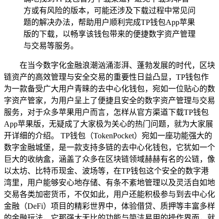
方或有风险的版本，可能还涉及下载过程中常见问
题的解决办法，帮助用户顺利完成TP钱包App苹果
版的下载，以畅享该钱包带来的便捷数字资产管理
与交易等服务。
在当今数字化金融浪潮汹涌澎湃、蓬勃发展的时代，区块
链资产的高效管理与安全交易的重要性日益凸显，TP钱包作
为一款备受广大用户青睐的去中心化钱包，宛如一位贴心的数
字资产管家，为用户呈上了便捷且安全的数字资产管理与交易
服务，对于众多苹果用户而言，怎样从官方渠道下载TP钱包
App苹果版，无疑成了大家极为关心的热门问题，就为大家展
开详细的介绍。 TP钱包（TokenPocket）宛如一座功能强大的
数字金融城堡，是一款支持多链的去中心化钱包，它犹如一个
巨大的收纳盒，涵盖了众多在区块链领域赫赫有名的公链，像
以太坊、比特币现金、波场等，在TP钱包这个安全的数字港
湾里，用户能够安心地存储、有条不紊地管理以及灵活自如地
交易各类加密货币，不仅如此，用户还能积极参与到去中心化
金融（DeFi）项目的精彩世界中，体验借贷、质押等丰富多样
的金融玩法，它那强大无比的功能与简洁易用的操作界面，就