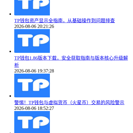
TP钱包资产显示全指南，从基础操作到问题排查
2026-08-06 20:21:26
TP钱包1.86版本下载，安全获取指南与版本核心升级解
析
2026-08-06 19:37:28
警惕！TP钱包与虚拟货币（火星币）交易的风险警示
2026-08-06 18:52:27