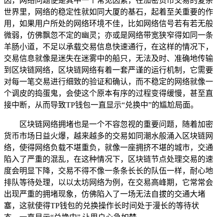
因，网络问题便是其中一个常见因素，在加密货币交易的复杂
世界里，网络的稳定性就如同大厦的基石，起着至关重要的作
用，如果用户所处的网络环境不佳，比如网络信号若有若无般
微弱，仿佛飘忽不定的幽灵；亦或是网络带宽狭窄得如同一条
羊肠小道，不足以承载交易信息快速通行，在这样的情况下，
交易信息就像是迷失在迷雾中的船只，无法及时、准确地传输
到区块链网络，区块链网络有着一套严谨的运行机制，它需要
对每一笔交易进行细致的验证和确认，而不稳定的网络就像一
个调皮的捣蛋鬼，会使这个原本有序的过程变得缓慢，甚至直
接中断，从而导致TP钱包一直显示“兑换中”的尴尬局面。
区块链网络拥堵也是一个不容忽视的重要问题，随着加密
货币市场日益火爆，越来越多的交易如同潮水般涌入区块链网
络，使得网络负载不堪重负，就像一座拥挤不堪的城市，交通
陷入了严重的混乱，在这种情况下，区块链节点处理交易的速
度会明显下降，交易不得不像一条条长长的队伍一样，耐心地
排队等待处理，以以太坊网络为例，在交易高峰期，它常常会
出现严重的拥堵现象，仿佛陷入了一场无法自拔的交通大堵
塞，这就使得TP钱包的兑换操作长时间处于漫长的等待状