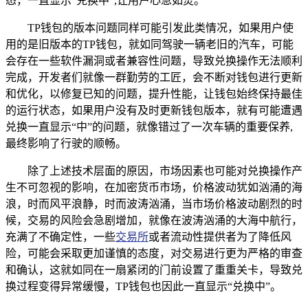
态，一直显示“兑换中”,让用户心急如焚。
TP钱包的版本问题同样可能引发此类情况，如果用户使
用的是旧版本的TP钱包，就如同驾驶一辆老旧的汽车，可能
会存在一些软件漏洞或者兼容性问题，导致兑换操作无法顺利
完成，开发者们就像一群勤劳的工匠，会不断对钱包进行更新
和优化，以修复已知的问题，提升性能，让钱包始终保持最佳
的运行状态，如果用户没有及时更新钱包版本，就有可能遭遇
兑换一直显示“中”的问题，就像错过了一次车辆的重要保养,
最终影响了行驶的顺畅。
除了上述技术层面的原因，市场因素也可能对兑换操作产
生不可忽视的影响，在加密货币市场，价格波动犹如汹涌的海
浪，时而风平浪静，时而波涛汹涌，当市场价格波动剧烈的时
候，交易的风险会急剧增加，就像在波涛汹涌的大海中航行，
充满了不确定性，一些
交易所
或者流动性提供者为了降低风
险，可能会采取更加谨慎的态度，对交易进行更为严格的审查
和确认，这就如同在一扇紧闭的门前设置了重重关卡，导致兑
换过程变得异常缓慢，TP钱包也因此一直显示“兑换中”。