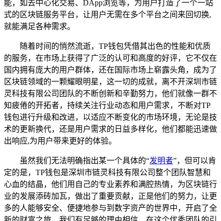
能，如去中心化交易、DApp浏览等，为用户打造了一个一站
式的区块链服务平台，让用户无需在多个平台之间来回切换,
就能满足各种需求。
随着时间的悄然流逝，TP钱包凭借其出色的性能和优质
的服务，在市场上获得了广泛的认可和高度的好评，它不仅在
国内拥有庞大的用户群体，还在国际市场上崭露头角，成为了
区块链领域的一颗耀眼明星，这一切的成就，离不开深圳市链
灵科技有限公司团队的不断创新和辛勤努力，他们就像一群不
知疲倦的开拓者，持续关注行业动态和用户需求，不断对TP
钱包进行升级和改进，以适应不断变化的市场环境，无论是技
术的更新换代，还是用户需求的日益多样化，他们都能迅速做
出响应,为用户带来更好的体验。
虽然我们无法明确指出某一个具体的“
发明者
”，但可以肯
定的是，TP钱包是深圳市链灵科技有限公司整个团队智慧和
心血的结晶，他们用自己的专业素养和满腔热情，为区块链行
业的发展添砖加瓦，做出了重要贡献，正是他们的努力，让更
多的人能够安全、便捷地参与到数字资产的世界中，开启了全
新的财富之旅，我们有足够的理由相信，在这个优秀团队的引