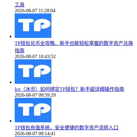
工具
2026-08-07 11:28:04
TP钱包兑币全攻略，新手也能轻松掌握的数字资产兑换
指南
2026-08-07 10:43:52
Ice（冰币）如何绑定TP钱包？新手超详细操作指南
2026-08-07 09:59:29
TP钱包充值系统，安全便捷的数字资产流转入口
2026-08-07 09:14:41