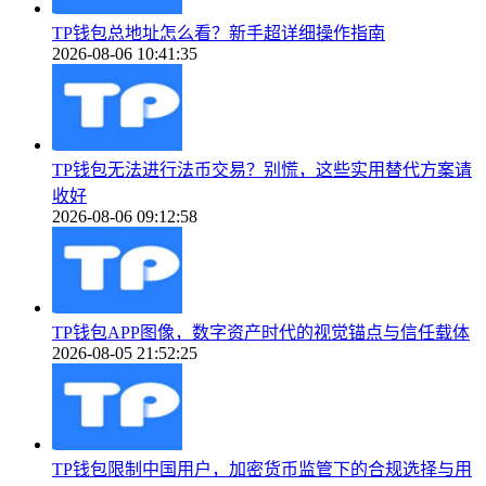
TP钱包总地址怎么看？新手超详细操作指南
2026-08-06 10:41:35
TP钱包无法进行法币交易？别慌，这些实用替代方案请
收好
2026-08-06 09:12:58
TP钱包APP图像，数字资产时代的视觉锚点与信任载体
2026-08-05 21:52:25
TP钱包限制中国用户，加密货币监管下的合规选择与用