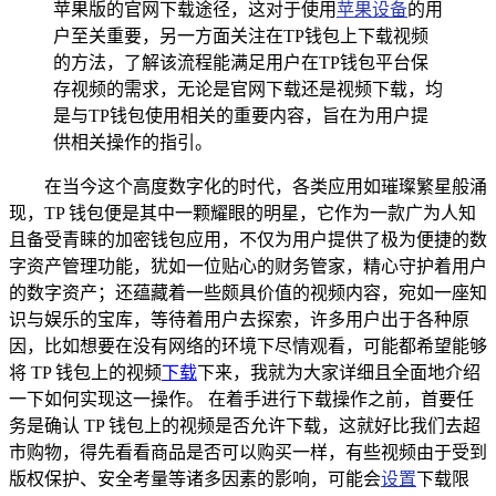
苹果版的官网下载途径，这对于使用
苹果设备
的用
户至关重要，另一方面关注在TP钱包上下载视频
的方法，了解该流程能满足用户在TP钱包平台保
存视频的需求，无论是官网下载还是视频下载，均
是与TP钱包使用相关的重要内容，旨在为用户提
供相关操作的指引。
在当今这个高度数字化的时代，各类应用如璀璨繁星般涌
现，TP 钱包便是其中一颗耀眼的明星，它作为一款广为人知
且备受青睐的加密钱包应用，不仅为用户提供了极为便捷的数
字资产管理功能，犹如一位贴心的财务管家，精心守护着用户
的数字资产；还蕴藏着一些颇具价值的视频内容，宛如一座知
识与娱乐的宝库，等待着用户去探索，许多用户出于各种原
因，比如想要在没有网络的环境下尽情观看，可能都希望能够
将 TP 钱包上的视频
下载
下来，我就为大家详细且全面地介绍
一下如何实现这一操作。 在着手进行下载操作之前，首要任
务是确认 TP 钱包上的视频是否允许下载，这就好比我们去超
市购物，得先看看商品是否可以购买一样，有些视频由于受到
版权保护、安全考量等诸多因素的影响，可能会
设置
下载限