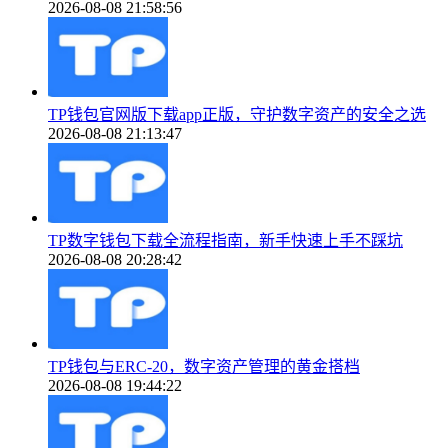
2026-08-08 21:58:56
TP钱包官网版下载app正版，守护数字资产的安全之选
2026-08-08 21:13:47
TP数字钱包下载全流程指南，新手快速上手不踩坑
2026-08-08 20:28:42
TP钱包与ERC-20，数字资产管理的黄金搭档
2026-08-08 19:44:22