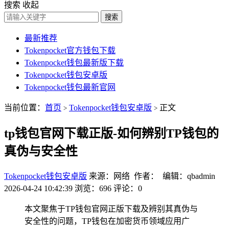
搜索
收起
搜索
最新推荐
Tokenpocket官方钱包下载
Tokenpocket钱包最新版下载
Tokenpocket钱包安卓版
Tokenpocket钱包最新官网
当前位置：
首页
Tokenpocket钱包安卓版
正文
>
>
tp钱包官网下载正版-如何辨别TP钱包的
真伪与安全性
Tokenpocket钱包安卓版
来源：网络 作者： 编辑：qbadmin
2026-04-24 10:42:39
浏览：696
评论：0
本文聚焦于TP钱包官网正版下载及辨别其真伪与
安全性的问题，TP钱包在加密货币领域应用广