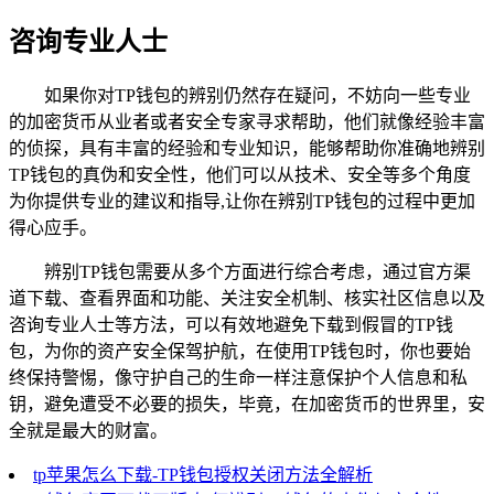
咨询专业人士
如果你对TP钱包的辨别仍然存在疑问，不妨向一些专业
的加密货币从业者或者安全专家寻求帮助，他们就像经验丰富
的侦探，具有丰富的经验和专业知识，能够帮助你准确地辨别
TP钱包的真伪和安全性，他们可以从技术、安全等多个角度
为你提供专业的建议和指导,让你在辨别TP钱包的过程中更加
得心应手。
辨别TP钱包需要从多个方面进行综合考虑，通过官方渠
道下载、查看界面和功能、关注安全机制、核实社区信息以及
咨询专业人士等方法，可以有效地避免下载到假冒的TP钱
包，为你的资产安全保驾护航，在使用TP钱包时，你也要始
终保持警惕，像守护自己的生命一样注意保护个人信息和私
钥，避免遭受不必要的损失，毕竟，在加密货币的世界里，安
全就是最大的财富。
tp苹果怎么下载-TP钱包授权关闭方法全解析