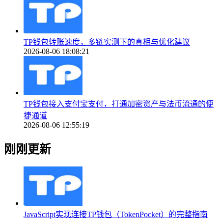
TP钱包转账速度，多链实测下的真相与优化建议
2026-08-06 18:08:21
TP钱包接入支付宝支付，打通加密资产与法币流通的便
捷通道
2026-08-06 12:55:19
刚刚更新
JavaScript实现连接TP钱包（TokenPocket）的完整指南