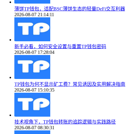
薄饼TP钱包，适配BSC薄饼生态的轻量DeFi交互利器
2026-08-07 21:14:11
新手必看，如何安全设置与重置TP钱包密码
2026-08-07 17:28:04
TP钱包为何不显示矿工费？常见诱因及实用解决指南
2026-08-07 15:10:35
技术视角下，TP钱包转账的追踪逻辑与实践路径
2026-08-07 08:30:31