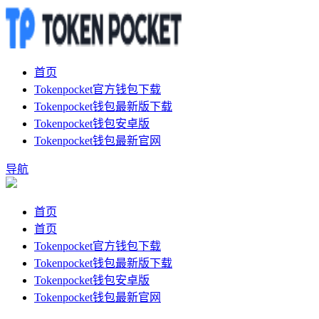
首页
Tokenpocket官方钱包下载
Tokenpocket钱包最新版下载
Tokenpocket钱包安卓版
Tokenpocket钱包最新官网
导航
首页
首页
Tokenpocket官方钱包下载
Tokenpocket钱包最新版下载
Tokenpocket钱包安卓版
Tokenpocket钱包最新官网