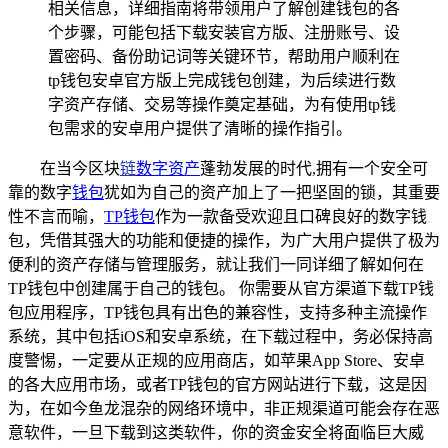
相关信息，详细指南将带领用户了解创建钱包的各
个步骤，可能包括下载安装官方版、注册账号、设
置密码、备份助记词等关键环节，帮助用户顺利在
tp钱包安卓官方版上完成钱包创建，为后续进行数
字资产存储、交易等操作奠定基础，为有使用tp钱
包需求的安卓用户提供了清晰的操作指引。
在当今区块
链
数字资产
蓬勃发展的时代,拥有一个安全可
靠的数字
钱包
犹如为自己的资产加上了一把坚固的锁，其重要
性不言而喻，
TP钱包
作为一款备受欢迎且口碑良好的数字钱
包，凭借其强大的功能和便捷的操作，为广大用户提供了极为
便利的资产存储与管理服务，就让我们一同详细了解如何在
TP钱包中创建属于自己的钱包。 你需要从官方渠道下载TP钱
包应用程序，TP钱包具有出色的兼容性，支持多种主流操作
系统，其中包括iOS和安卓系统，在下载过程中，务必保持高
度警惕，一定要从正规的应用商店，如苹果App Store、安卓
的各大应用市场，或者TP钱包的官方网站进行下载，这是因
为，在如今鱼龙混杂的网络环境中，非正规渠道可能会存在恶
意软件，一旦下载到这类软件，你的资金安全将面临巨大威