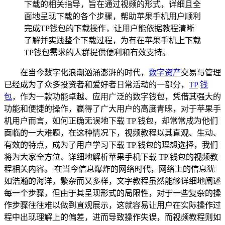
下载的相关指导，旨在通过视频的形式，详细且全
面地呈现下载的各个步骤，帮助苹果手机用户顺利
完成TP钱包的下载操作，让用户能依据教程清晰
了解并实践整个下载过程，为有在苹果手机上下载
TP钱包需求的人群提供便利和有效支持。
在当今数字化浪潮汹涌澎湃的时代，
数字资产
交易与管理
已经成为了众多投资者和爱好者日常活动的一部分，
TP
钱
包
，作为一款功能卓越、应用广泛的数字钱包，凭借其强大的
功能和便捷的操作，赢得了广大用户的高度青睐，对于苹果手
机用户而言，如何正确无误地下载 TP 钱包，却常常成为他们
面临的一大难题，在这种情况下，视频教程以其直观、生动、
有效的特点，成为了用户学习下载 TP 钱包的理想选择，我们
将为大家全方位、详细地解析苹果手机下载 TP 钱包的视频教
程相关内容。 在当今信息爆炸的网络时代，网络上的信息犹
如浩瀚的海洋，繁杂而又多样，文字教程虽然能够详细地阐述
每一个步骤，但由于其呈现形式的局限性，对于一些复杂的操
作步骤往往难以做到直观展示，这就容易让用户在实际操作过
程中出现理解上的偏差，进而导致操作失误，而视频教程则如