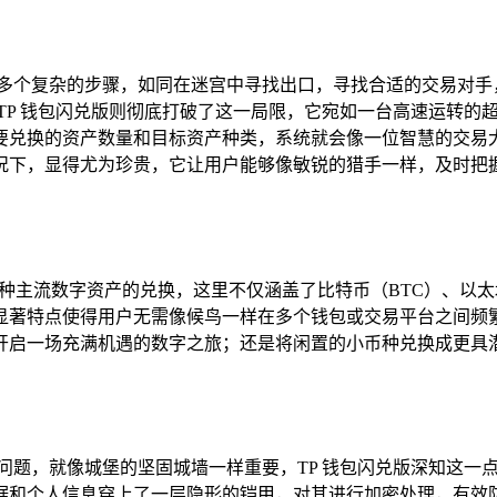
及多个复杂的步骤，如同在迷宫中寻找出口，寻找合适的交易对手
TP 钱包闪兑版则彻底打破了这一局限，它宛如一台高速运转的
要兑换的资产数量和目标资产种类，系统就会像一位智慧的交易大
况下，显得尤为珍贵，它让用户能够像敏锐的猎手一样，及时把
种主流数字资产的兑换，这里不仅涵盖了比特币（BTC）、以太
显著特点使得用户无需像候鸟一样在多个钱包或交易平台之间频
启一场充满机遇的数字之旅；还是将闲置的小币种兑换成更具潜
问题，就像城堡的坚固城墙一样重要，TP 钱包闪兑版深知这一
和个人信息穿上了一层隐形的铠甲，对其进行加密处理，有效防