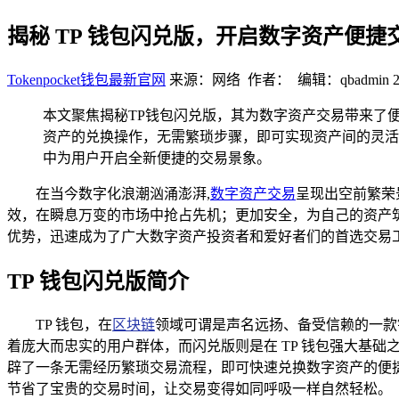
揭秘 TP 钱包闪兑版，开启数字资产便捷
Tokenpocket钱包最新官网
来源：网络 作者： 编辑：qbadmin
本文聚焦揭秘TP钱包闪兑版，其为数字资产交易带来了
资产的兑换操作，无需繁琐步骤，即可实现资产间的灵活
中为用户开启全新便捷的交易景象。
在当今数字化浪潮汹涌澎湃,
数字资产交易
呈现出空前繁荣
效，在瞬息万变的市场中抢占先机；更加安全，为自己的资产筑
优势，迅速成为了广大数字资产投资者和爱好者们的首选交易
TP 钱包闪兑版简介
TP 钱包，在
区块链
领域可谓是声名远扬、备受信赖的一款
着庞大而忠实的用户群体，而闪兑版则是在 TP 钱包强大基
辟了一条无需经历繁琐交易流程，即可快速兑换数字资产的便捷
节省了宝贵的交易时间，让交易变得如同呼吸一样自然轻松。