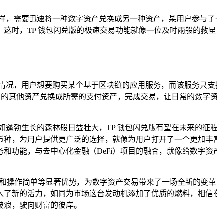
一样，需要迅速将一种数字资产兑换成另一种资产，某用户参与了
这时，TP 钱包闪兑版的极速交易功能就像一位及时雨般的救
的情况，用户想要购买某个基于区块链的应用服务，而该服务只支
持有的其他资产兑换成所需的支付资产，完成交易，让日常的数字
如蓬勃生长的森林般日益壮大，TP 钱包闪兑版有望在未来的征
币种，为用户提供更广泛的选择，就像为用户打开了一个更加丰
和功能，与去中心化金融（DeFi）项目的融合，就像给数字
靠和操作简单等显著优势，为数字资产交易带来了一场全新的变
了新的活力，如同为市场这台发动机添加了优质的燃料，相信在
破浪，驶向财富的彼岸。