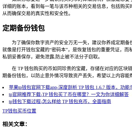
详细的账本，看到每一笔与该币种相关的交易信息，包括购买
从而确保交易的真实性和安全性。
定期备份钱包
为了确保你数字资产的安全万无一失，建议你养成定期备份 
就像是打开钱包宝藏的“密码本”，是恢复钱包的重要凭证，而
私钥妥善保存，避免泄露,防止被不法分子窃取。
在 TP 钱包购买的币如同珍贵的宝藏，存储在对应的区
期备份钱包，以防止意外情况导致资产丢失，希望以上内容能帮
苹果tp钱包官网下载app-深度剖析 TP 钱包 1.6.7 版本，
tp官网推荐下载-TP 钱包买了币在哪里？一文为你详细解答
tp钱包下载过程-怎么样给 TP 钱包充币，全面指南
TP钱包买币位置
相关文章：