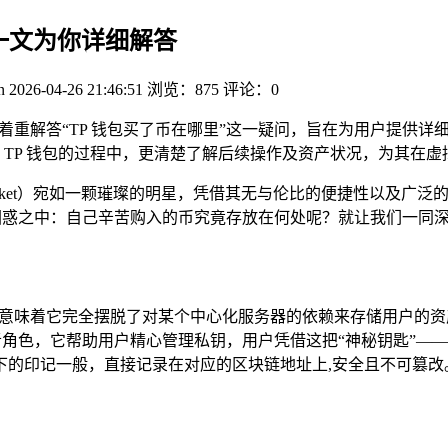
？一文为你详细解答
n
2026-04-26 21:46:51
浏览：875
评论：0
着重解答“TP 钱包买了币在哪里”这一疑问，旨在为用户提供详
 TP 钱包的过程中，更清楚了解后续操作及资产状况，为其在
nPocket）宛如一颗璀璨的明星，凭借其无与伦比的便捷性以及
的困惑之中：自己辛苦购入的币究竟存放在何处呢？就让我们一同
性意味着它完全摆脱了对某个中心化服务器的依赖来存储用户的
者角色，它帮助用户精心管理私钥，用户凭借这把“神秘钥匙”——
下的印记一般，直接记录在对应的区块链地址上,安全且不可篡改