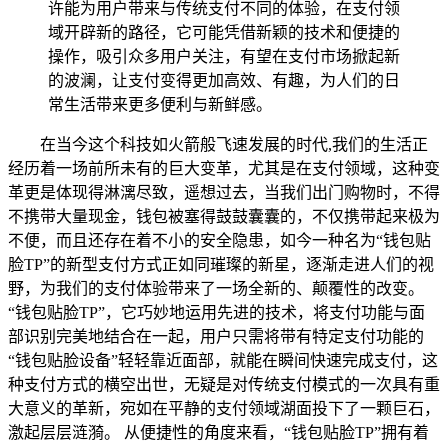
许能为用户带来与传统支付不同的体验，在支付领
域开辟新的路径，它可能凭借新颖的技术和便捷的
操作，吸引众多用户关注，有望在支付市场掀起新
的波澜，让支付变得更加高效、有趣，为人们的日
常生活带来更多便利与新鲜感。
在当今这个科技如火箭般飞速发展的时代,我们的生活正
经历着一场前所未有的巨大变革，尤其是在支付领域，这种变
革更是体现得淋漓尽致，遥想过去，当我们出门购物时，不得
不携带大量现金，钱包被塞得鼓鼓囊囊的，不仅携带起来极为
不便，而且还存在着不小的安全隐患，如今一种名为“钱包贴
脸TP”的新型支付方式正如同璀璨的新星，逐渐走进人们的视
野，为我们的支付体验带来了一场全新的、颠覆性的改变。
“钱包贴脸TP”，它巧妙地运用先进的技术，将支付功能与面
部识别完美地结合在一起，用户只需将带有特定支付功能的
“钱包贴脸设备”轻轻靠近面部，就能在瞬间快速完成支付，这
种支付方式的横空出世，无疑是对传统支付模式的一次具有重
大意义的革新，宛如在平静的支付领域湖面投下了一颗巨石，
激起层层涟漪。 从便捷性的角度来看，“钱包贴脸TP”拥有着