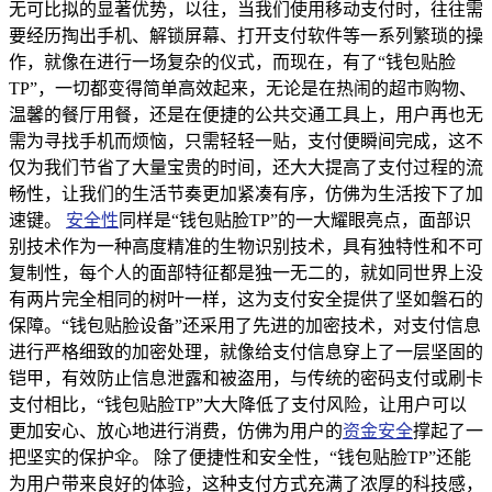
无可比拟的显著优势，以往，当我们使用移动支付时，往往需
要经历掏出手机、解锁屏幕、打开支付软件等一系列繁琐的操
作，就像在进行一场复杂的仪式，而现在，有了“钱包贴脸
TP”，一切都变得简单高效起来，无论是在热闹的超市购物、
温馨的餐厅用餐，还是在便捷的公共交通工具上，用户再也无
需为寻找手机而烦恼，只需轻轻一贴，支付便瞬间完成，这不
仅为我们节省了大量宝贵的时间，还大大提高了支付过程的流
畅性，让我们的生活节奏更加紧凑有序，仿佛为生活按下了加
速键。
安全性
同样是“钱包贴脸TP”的一大耀眼亮点，面部识
别技术作为一种高度精准的生物识别技术，具有独特性和不可
复制性，每个人的面部特征都是独一无二的，就如同世界上没
有两片完全相同的树叶一样，这为支付安全提供了坚如磐石的
保障。“钱包贴脸设备”还采用了先进的加密技术，对支付信息
进行严格细致的加密处理，就像给支付信息穿上了一层坚固的
铠甲，有效防止信息泄露和被盗用，与传统的密码支付或刷卡
支付相比，“钱包贴脸TP”大大降低了支付风险，让用户可以
更加安心、放心地进行消费，仿佛为用户的
资金安全
撑起了一
把坚实的保护伞。 除了便捷性和安全性，“钱包贴脸TP”还能
为用户带来良好的体验，这种支付方式充满了浓厚的科技感，