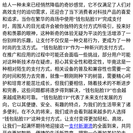
给人一种未来已经悄然降临的奇妙感觉，它不仅满足了人们对
高效支付的迫切需求，还迎合了当下消费者对科技产品的喜爱
和追求，当你在繁华的商场中使用“钱包贴脸TP”完成支付
时，周围人的目光或许会被你独特的支付方式所吸引，投来好
奇和羡慕的眼神，这种新奇的体验无疑为平淡的生活增添了一
份别样的乐趣，让支付不仅仅是一种交易行为，更成为了一种
时尚的生活方式。 “钱包贴脸TP”作为一种新兴的支付方式，
在推广和应用的过程中可能还会面临一些挑战，部分用户可能
对这种新技术存在疑虑，担心其安全性和稳定性，毕竟这是一
种相对陌生的支付方式，相关设备的普及和兼容性也需要一定
的时间和努力去完善，就像一颗刚刚种下的树苗，需要精心呵
护和培育才能茁壮成长，但我们要相信，随着技术的不断进步
和完善，这些问题都将逐步得到解决，“钱包贴脸TP”也会越
来越成熟和可靠。 “钱包贴脸TP”代表了未来支付发展的方
向，它以其便捷、安全、有趣的特点，为我们的生活带来了诸
多便利，在不久的将来，我们或许会看到越来越多的人选择
“钱包贴脸TP”这种支付方式，让支付变得更加轻松、高效，
让我们一起满怀期待地迎接这一
支付新潮流
的全面到来，共同